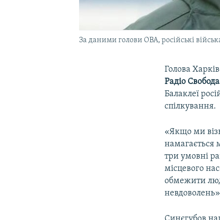
За даними голови ОВА, російські війсь
Голова Харків
Радіо Свобода
Балаклеї рос
спілкування.
«Якщо ми візь
намагається 
три умовні р
місцевого на
обмежити люд
невдоволень»,
Синєгубов на