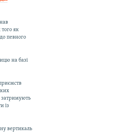
знав
 того як
до певного
ницю на базі
дприємств
яких
о затримують
и із
сну вертикаль