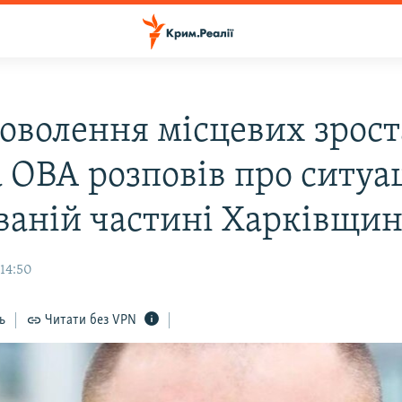
оволення місцевих зрост
а ОВА розповів про ситуа
ваній частині Харківщи
 14:50
ь
Читати без VPN