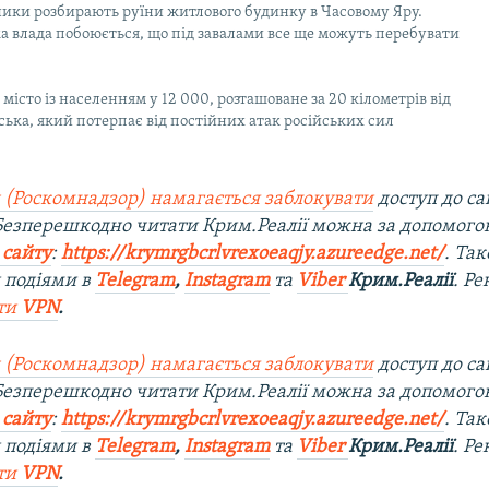
ики розбирають руїни житлового будинку в Часовому Яру.
а влада побоюється, що під завалами все ще можуть перебувати
– місто із населенням у 12 000, розташоване за 20 кілометрів від
ька, який потерпає від постійних атак російських сил
 (Роскомнадзор) намагається заблокувати
доступ до са
 Безперешкодно читати Крим.Реалії можна за допомог
 сайту
:
https://krymrgbcrlvrexoeaqjy.azureedge.net/
. Та
 подіями в
Telegram
,
Instagram
та
Viber
Крим.Реалії
. Р
ти
VPN
.
 (Роскомнадзор) намагається заблокувати
доступ до са
 Безперешкодно читати Крим.Реалії можна за допомог
 сайту
:
https://krymrgbcrlvrexoeaqjy.azureedge.net/
. Та
 подіями в
Telegram
,
Instagram
та
Viber
Крим.Реалії
. Р
ти
VPN
.