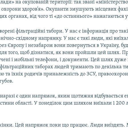
лади» на окупованій території: так звані «міністерство
о охорони здоров’я». Окупанти змушують місцевих фахі
их органах, від чого ті «до останнього» намагаються 
творені фільтраційні табори. У нас є інформація про так
івнічно-східному напрямку. У нас є такі люди, які виїха
ерез Європу і незабаром вони повернуться в Україну, б
для того, щоб дізнатися, як вони пройшли цей шлях. Пр
чені і мобільні телефони, і документи. Цей шлях дуже
 фільтраційних таборах людей тримають по декілька т
ню та їхніх родичів приналежність до ЗСУ, правоохоро
губов.
 наразі є один напрямок, яким щотижня відбувається е
стини області. У понеділок цим шляхом виїхали 1 200 
 жінки. Цей напрямок поки що працює. Люди виїздять.