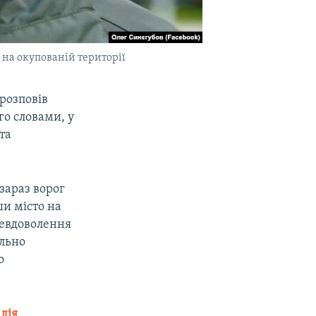
 на окупованій території
розповів
го словами, у
та
 зараз ворог
и місто на
невдоволення
льно
о
дія