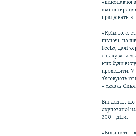
«виконавчої в
«міністерств
працювати в ц
«Крім того, с
півночі, на п
Росію, далі ч
спілкуватися 
них були вилу
проходити. У
з’ясовують їх
– сказав Синє
Він додав, що
окупованої ча
300 – діти.
«Більшість –