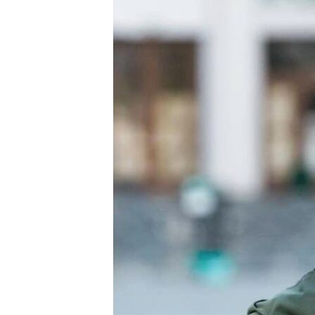
ВІДЕОУРОКИ «ELIFBE»
СВІДЧЕННЯ ОКУПАЦІЇ
УКРАЇНСЬКА ПРОБЛЕМА КРИМУ
ІНФОГРАФІКА