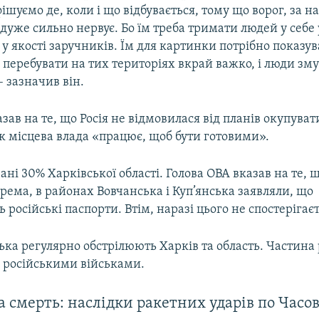
ішуємо де, коли і що відбувається, тому що ворог, за 
дуже сильно нервує. Бо їм треба тримати людей у себе 
у якості заручників. Їм для картинки потрібно показув
е перебувати на тих територіях вкрай важко, і люди зм
 зазначив він.
зав на те, що Росія не відмовилася від планів окупувати
ак місцева влада «працює, щоб бути готовими».
ані 30% Харківської області. Голова ОВА вказав на те, 
рема, в районах Вовчанська і Куп’янська заявляли, що
 російські паспорти. Втім, наразі цього не спостерігаєт
ська регулярно обстрілюють Харків та область. Частина 
 російськими військами.
а смерть: наслідки ракетних ударів по Часо