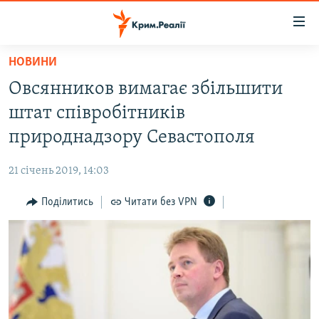
Доступність
посилання
Перейти
НОВИНИ
до
НОВИНИ
Овсянников вимагає збільшити
основного
ВОДА.КРИМ
матеріалу
штат співробітників
ВІДЕО ТА ФОТО
Перейти
природнадзору Севастополя
до
ПОЛІТИКА
основної
21 січень 2019, 14:03
БЛОГИ
навігації
Перейти
Поділитись
Читати без VPN
ПОГЛЯД
до
ІНТЕРВ'Ю
пошуку
ВСЕ ЗА ДЕНЬ
СПЕЦПРОЕКТИ
ЯК ОБІЙТИ БЛОКУВАННЯ
ДЕПОРТАЦІЯ