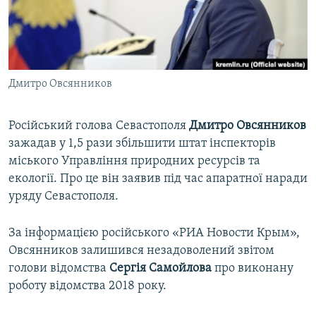
ВІДЕОУРОКИ «ELIFBE»
Русский
СВІДЧЕННЯ ОКУПАЦІЇ
Qırımtatar
УКРАЇНСЬКА ПРОБЛЕМА КРИМУ
Дмитро Овсянников
ДОЛУЧАЙСЯ!
ІНФОГРАФІКА
Російський голова Севастополя
Дмитро Овсянников
зажадав у 1,5 рази збільшити штат інспекторів
Усі сайти RFE/RL
міського Управління природних ресурсів та
екології. Про це він заявив під час апаратної наради
уряду Севастополя.
За інформацією російського «РИА Новости Крым»,
Овсянников залишився незадоволений звітом
голови відомства
Сергія Самойлова
про виконану
роботу відомства 2018 року.