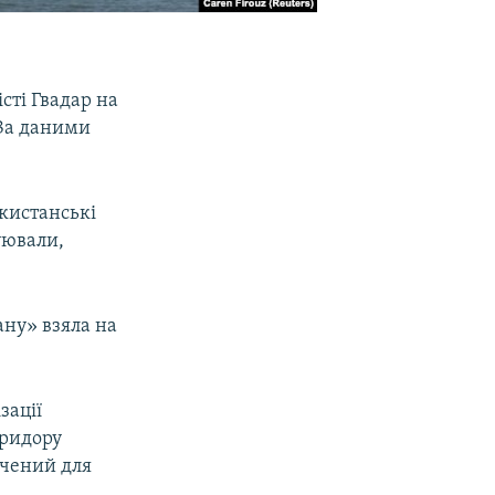
сті Гвадар на
 За даними
акистанські
уювали,
ану» взяла на
зації
оридору
ачений для