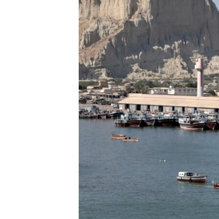
ВІДЕОУРОКИ «ELIFBE»
СВІДЧЕННЯ ОКУПАЦІЇ
УКРАЇНСЬКА ПРОБЛЕМА КРИМУ
ІНФОГРАФІКА