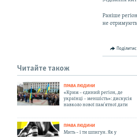
Раніше регіон
не отримують 
Поділитис
Читайте також
ПРАВА ЛЮДИНИ
«Крим – єдиний регіон, де
українці – меншість»: дискусія
навколо нової пам'ятної дати
ПРАВА ЛЮДИНИ
Мить – і ти шпигун. Як у