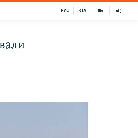
РУС
КТА
вали