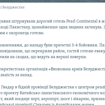
ії Белуджистан
равня штурмували дорогий готель Pearl Continental в мі
аході Пакистану, щонайменше одна людина загинула.
им є охоронець готелю.
домленнями, до нападу були причетні 3-4 бойовики. П
 повідомили, що перекрили район, гостей готелю евак
чили на сходах, що ведуть на верхні поверхи.
паратистська організація «Визвольна армія Белуджист
альність за напад.
 Гвадар в бідній провінції Белуджистан є центром реалі
го проекту Китайсько-пакистанського економічного к
т, який поєднує порт, аеропорт, шосе і лікарню, призн
айської провінції Сіньцзян із Аравійським морем.