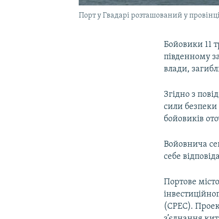
Порт у Гвадарі розташований у провінц
Бойовики 11 т
південному з
влади, загибл
Згідно з пові
сили безпеки
бойовиків ото
Войовнича се
себе відповід
Портове місто
інвестиційно
(CPEC). Проек
з’єднання кит