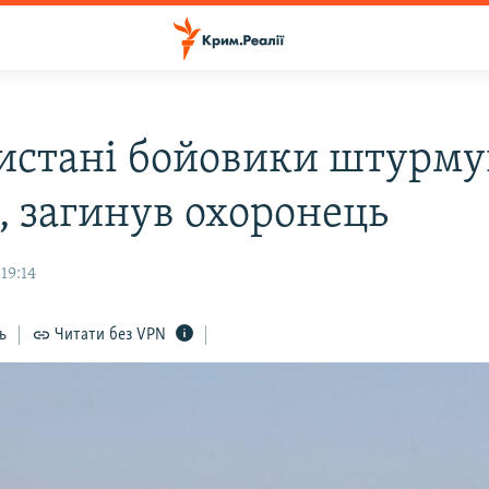
истані бойовики штурму
, загинув охоронець
19:14
ь
Читати без VPN