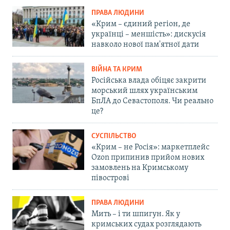
ПРАВА ЛЮДИНИ
«Крим – єдиний регіон, де
українці – меншість»: дискусія
навколо нової пам'ятної дати
ВІЙНА ТА КРИМ
Російська влада обіцяє закрити
морський шлях українським
БпЛА до Севастополя. Чи реально
це?
СУСПІЛЬСТВО
«Крим – не Росія»: маркетплейс
Ozon припинив прийом нових
замовлень на Кримському
півострові
ПРАВА ЛЮДИНИ
Мить – і ти шпигун. Як у
кримських судах розглядають