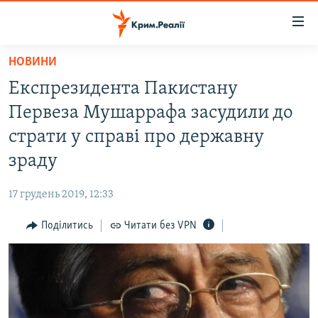
Доступність
посилання
Перейти
НОВИНИ
до
НОВИНИ
Експрезидента Пакистану
основного
ВОДА.КРИМ
матеріалу
Первеза Мушаррафа засудили до
ВІДЕО ТА ФОТО
Перейти
страти у справі про державну
до
ПОЛІТИКА
зраду
основної
БЛОГИ
навігації
17 грудень 2019, 12:33
Перейти
ПОГЛЯД
до
Поділитись
Читати без VPN
ІНТЕРВ'Ю
пошуку
ВСЕ ЗА ДЕНЬ
СПЕЦПРОЕКТИ
ЯК ОБІЙТИ БЛОКУВАННЯ
ДЕПОРТАЦІЯ