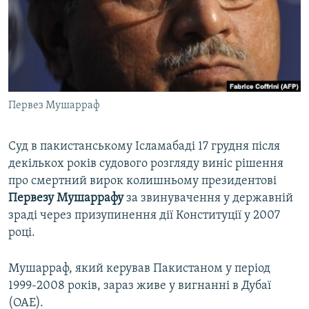
ВІДЕОУРОКИ «ELIFBE»
Русский
СВІДЧЕННЯ ОКУПАЦІЇ
Qırımtatar
УКРАЇНСЬКА ПРОБЛЕМА КРИМУ
ДОЛУЧАЙСЯ!
ІНФОГРАФІКА
Первез Мушарраф
Суд в пакистанському Ісламабаді 17 грудня після
Усі сайти RFE/RL
декількох років судового розгляду виніс рішення
про смертний вирок колишньому президентові
Первезу Мушаррафу
за звинувачення у державній
зраді через призупинення дії Конституції у 2007
році.
Мушарраф, який керував Пакистаном у період
1999-2008 років, зараз живе у вигнанні в Дубаї
(ОАЕ).