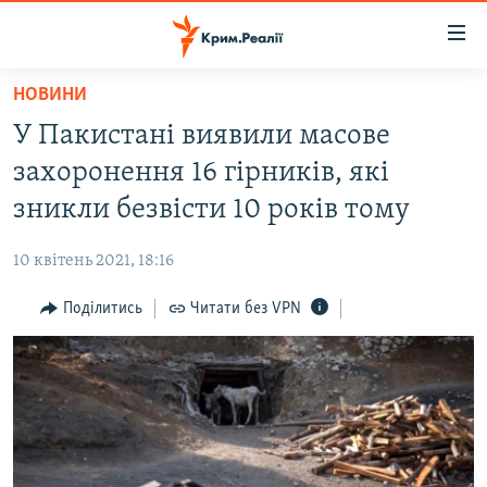
Доступність
посилання
Перейти
НОВИНИ
до
НОВИНИ
У Пакистані виявили масове
основного
ВОДА.КРИМ
матеріалу
захоронення 16 гірників, які
ВІДЕО ТА ФОТО
Перейти
зникли безвісти 10 років тому
до
ПОЛІТИКА
основної
10 квітень 2021, 18:16
БЛОГИ
навігації
Перейти
Поділитись
Читати без VPN
ПОГЛЯД
до
ІНТЕРВ'Ю
пошуку
ВСЕ ЗА ДЕНЬ
СПЕЦПРОЕКТИ
ЯК ОБІЙТИ БЛОКУВАННЯ
ДЕПОРТАЦІЯ