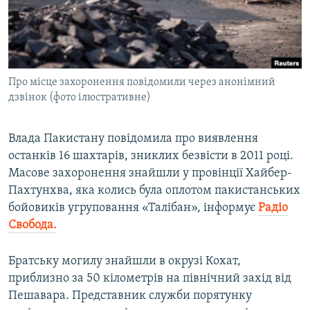
ВІДЕОУРОКИ «ELIFBE»
Русский
СВІДЧЕННЯ ОКУПАЦІЇ
Qırımtatar
УКРАЇНСЬКА ПРОБЛЕМА КРИМУ
Про місце захоронення повідомили через анонімний
ДОЛУЧАЙСЯ!
ІНФОГРАФІКА
дзвінок (фото ілюстративне)
Влада Пакистану повідомила про виявлення
Усі сайти RFE/RL
останків 16 шахтарів, зниклих безвісти в 2011 році.
Масове захоронення знайшли у провінції Хайбер-
Пахтунхва, яка колись була оплотом пакистанських
бойовиків угруповання «Талібан», інформує
Радіо
Свобода.
Братську могилу знайшли в окрузі Кохат,
приблизно за 50 кілометрів на північний захід від
Пешавара. Представник служби порятунку