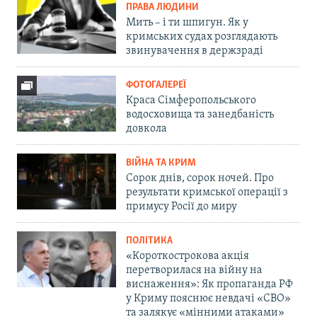
ПРАВА ЛЮДИНИ
Мить – і ти шпигун. Як у
кримських судах розглядають
звинувачення в держзраді
ФОТОГАЛЕРЕЇ
Краса Сімферопольського
водосховища та занедбаність
довкола
ВІЙНА ТА КРИМ
Сорок днів, сорок ночей. Про
результати кримської операції з
примусу Росії до миру
ПОЛІТИКА
«Короткострокова акція
перетворилася на війну на
виснаження»: Як пропаганда РФ
у Криму пояснює невдачі «СВО»
та залякує «мінними атаками»