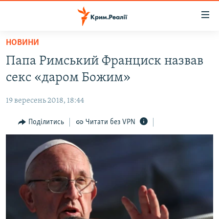
Доступність
посилання
Перейти
НОВИНИ
до
НОВИНИ
Папа Римський Франциск назвав
основного
ВОДА.КРИМ
матеріалу
секс «даром Божим»
ВІДЕО ТА ФОТО
Перейти
до
19 вересень 2018, 18:44
ПОЛІТИКА
основної
БЛОГИ
Поділитись
Читати без VPN
навігації
Перейти
ПОГЛЯД
до
ІНТЕРВ'Ю
пошуку
ВСЕ ЗА ДЕНЬ
СПЕЦПРОЕКТИ
ЯК ОБІЙТИ БЛОКУВАННЯ
ДЕПОРТАЦІЯ