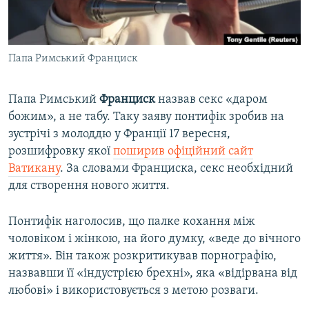
ВІДЕОУРОКИ «ELIFBE»
Русский
СВІДЧЕННЯ ОКУПАЦІЇ
Qırımtatar
Папа Римський Франциск
УКРАЇНСЬКА ПРОБЛЕМА КРИМУ
ДОЛУЧАЙСЯ!
ІНФОГРАФІКА
Папа Римський
Франциск
назвав секс «даром
божим», а не табу. Таку заяву понтифік зробив на
зустрічі з молоддю у Франції 17 вересня,
Усі сайти RFE/RL
розшифровку якої
поширив офіційний сайт
Ватикану
. За словами Франциска, секс необхідний
для створення нового життя.
Понтифік наголосив, що палке кохання між
чоловіком і жінкою, на його думку, «веде до вічного
життя». Він також розкритикував порнографію,
назвавши її «індустрією брехні», яка «відірвана від
любові» і використовується з метою розваги.