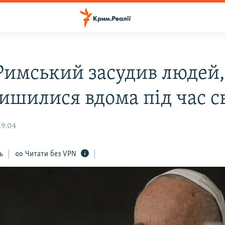
Римський засудив людей,
лишилися вдома під час с
19:04
ь
Читати без VPN