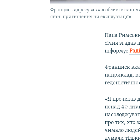
Франциск адресував «особливі вітання» 
стані пригнічення чи експлуатації»
Папа Римськ
січня згадав 
інформує
Раді
Франциск вказ
наприклад, к
гедоністично
«Я прочитав д
понад 40 літа
насолоджуват
про тих, хто 
чимало людей
думали тільки