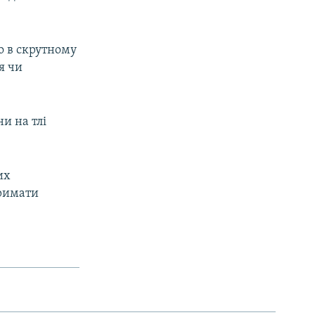
го в скрутному
я чи
и на тлі
их
тримати