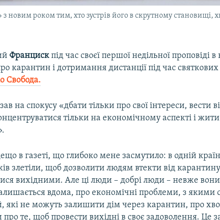
з новим роком тим, хто зустрів його в скрутному становищі, х
ий
Франциск
під час своєї першої недільної проповіді в
про карантин і дотримання дистанції під час святкових
о Свобода.
ав на спокусу «дбати тільки про свої інтереси, вести в
онцентруватися тільки на економічному аспекті і жити
».
ещо в газеті, що глибоко мене засмутило: в одній країні
ків злетіли, щоб дозволити людям втекти від карантину
ися вихідними. Але ці люди – добрі люди – невже вон
залишається вдома, про економічні проблеми, з якими
, які не можуть залишити дім через карантин, про хв
 про те, щоб провести вихідні в своє задоволення. Це з