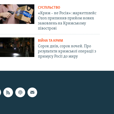
СУСПІЛЬСТВО
«Крим – не Росія»: маркетплейс
Ozon припинив прийом нових
замовлень на Кримському
півострові
ВІЙНА ТА КРИМ
Сорок днів, сорок ночей. Про
результати кримської операції з
примусу Росії до миру