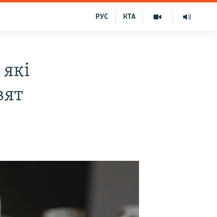
РУС
КТА
 які
вят