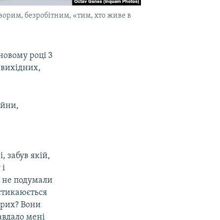
ворим, безробітним, «тим, хто живе в
 новому році 3
 вихідних,
ійни,
, забув якій,
 і
и не подумали
 стикаюється
орих? Вони
авдало мені