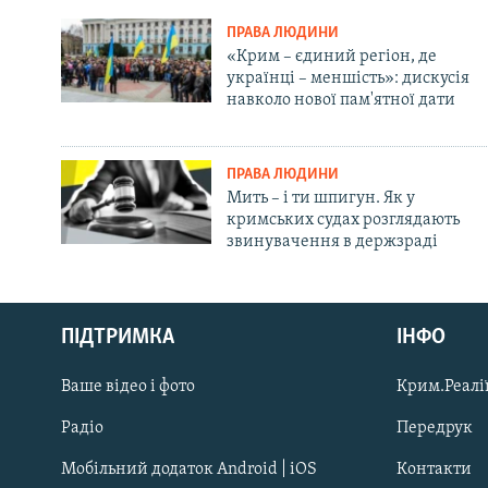
ПРАВА ЛЮДИНИ
«Крим – єдиний регіон, де
українці – меншість»: дискусія
навколо нової пам'ятної дати
ПРАВА ЛЮДИНИ
Мить – і ти шпигун. Як у
кримських судах розглядають
звинувачення в держзраді
Русский
ПІДТРИМКА
ІНФО
Qırımtatar
Ваше відео і фото
Крим.Реалії
ДОЛУЧАЙСЯ!
Радіо
Передрук
Мобільний додаток Android | iOS
Контакти