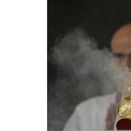
ВІДЕОУРОКИ «ELIFBE»
СВІДЧЕННЯ ОКУПАЦІЇ
УКРАЇНСЬКА ПРОБЛЕМА КРИМУ
ІНФОГРАФІКА