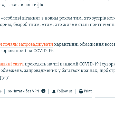
», – сказав понтифік.
 «особливі вітання» з новим роком тим, хто зустрів йо
орим, безробітним, «тим, хто живе в стані пригніченн
.
и почали запроваджувати
карантинні обмеження восен
хворюваності на COVID-19.
здвяні свята
проходять на тлі пандемії COVID-19 і сувор
обмежень, запроваджених у багатьох країнах, щоб с
русу.
ь
Читати без VPN
Follow us
Print