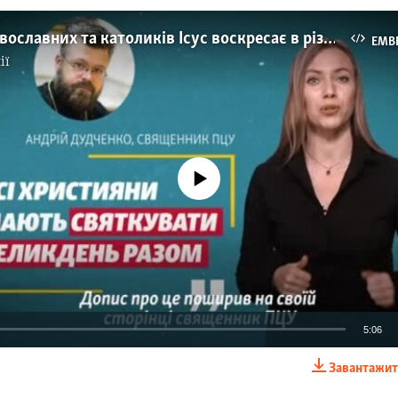
Чому у православних та католиків Ісус воскресає в різні дати?
EMB
ії
No media source currently available
5:06
Завантажит
EMBED