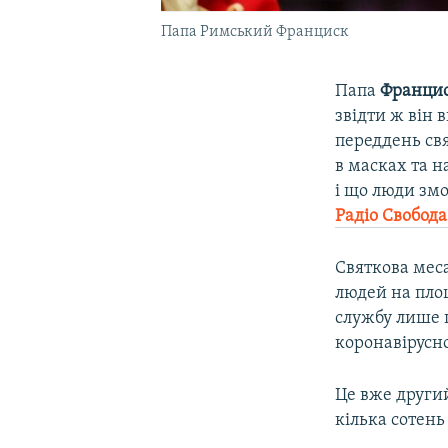
Папа Римський Франциск
Папа
Франци
звідти ж він 
переддень св
в масках та н
і що люди зм
Радіо Свобода
Святкова мес
людей на площ
службу лише 
коронавірусно
Це вже другий
кілька сотень