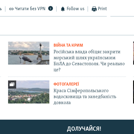
ь
Читати без VPN
Follow us
Print
Auto
240p
360p
480p
720p
1080p
ВІЙНА ТА КРИМ
Російська влада обіцяє закрити
морський шлях українським
БпЛА до Севастополя. Чи реально
це?
ФОТОГАЛЕРЕЇ
Краса Сімферопольського
водосховища та занедбаність
довкола
ДОЛУЧАЙСЯ!