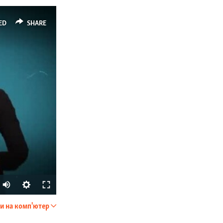
ED
SHARE
Auto
240p
и на комп'ютер
SHARE
360p