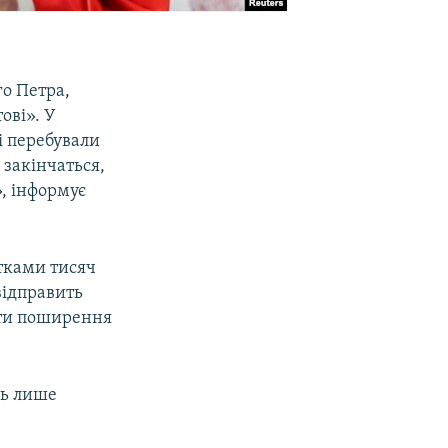
го Петра,
ові». У
і перебували
 закінчаться,
, інформує
тками тисяч
відправить
ити поширення
ть лише