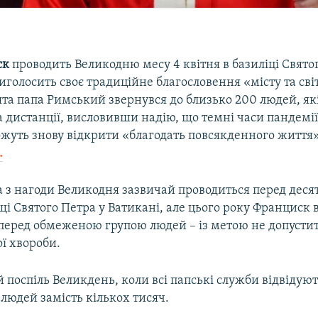
ск
проводить Великодню месу 4 квітня в базиліці Свято
виголосить своє традиційне благословення «місту та світ
ята папа Римський звернувся до близько 200 людей, як
а дистанції, висловивши надію, що темні часи пандемії
ожуть знову відкрити «благодать повсякденного життя»
.
а з нагоди Великодня зазвичай проводиться перед деся
і Святого Петра у Ватикані, але цього року Франциск 
перед обмеженою групою людей – із метою не допуст
ї хвороби.
 поспіль Великдень, коли всі папські служби відвідую
 людей замість кількох тисяч.