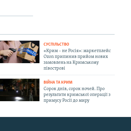
480p
720p
1080p
СУСПІЛЬСТВО
px
width
«Крим – не Росія»: маркетплейс
Ozon припинив прийом нових
замовлень на Кримському
півострові
ВІЙНА ТА КРИМ
Сорок днів, сорок ночей. Про
результати кримської операції з
примусу Росії до миру