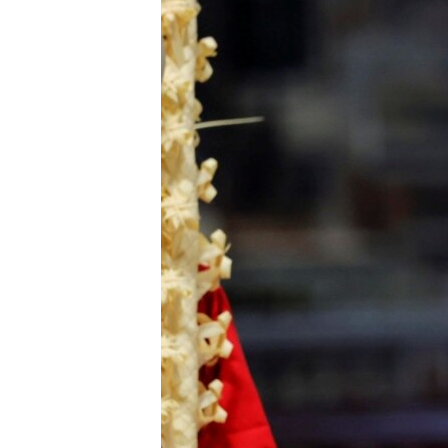
ВІДЕОУРОКИ «ELIFBE»
СВІДЧЕННЯ ОКУПАЦІЇ
УКРАЇНСЬКА ПРОБЛЕМА КРИМУ
ІНФОГРАФІКА