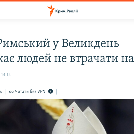
Римський у Великдень
кає людей не втрачати н
 14:14
ь
Читати без VPN