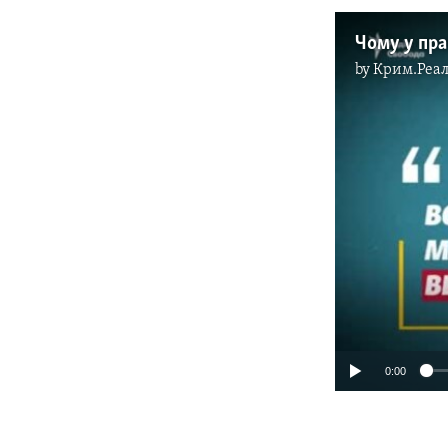
by
Крим.Реал
0:00