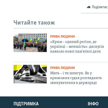
Поділитис
Читайте також
ПРАВА ЛЮДИНИ
«Крим – єдиний регіон, де
українці – меншість»: дискусія
навколо нової пам'ятної дати
ПРАВА ЛЮДИНИ
Мить – і ти шпигун. Як у
кримських судах розглядають
звинувачення в держзраді
Русский
ПІДТРИМКА
ІНФО
Qırımtatar