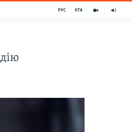
РУС
КТА
адію