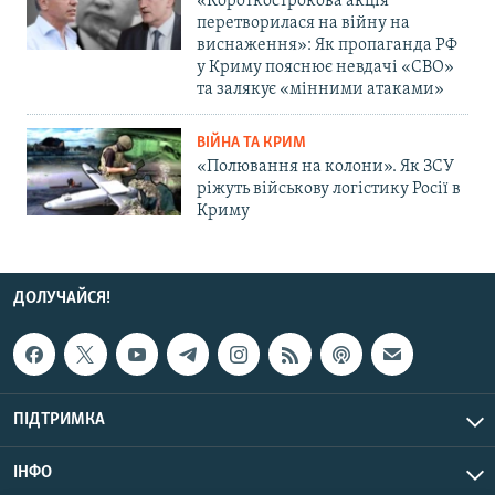
«Короткострокова акція
перетворилася на війну на
виснаження»: Як пропаганда РФ
у Криму пояснює невдачі «СВО»
та залякує «мінними атаками»
ВІЙНА ТА КРИМ
«Полювання на колони». Як ЗСУ
ріжуть військову логістику Росії в
Криму
ДОЛУЧАЙСЯ!
ПІДТРИМКА
ІНФО