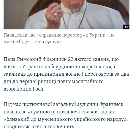
ВІДЕОУРОКИ «ELIFBE»
Русский
СВІДЧЕННЯ ОКУПАЦІЇ
Qırımtatar
УКРАЇНСЬКА ПРОБЛЕМА КРИМУ
Папа додав, що «справжню перемогу» в Україні «не
ДОЛУЧАЙСЯ!
ІНФОГРАФІКА
можна будувати на руїнах»
Папа Римський Франциск 22 лютого заявив, що
Усі сайти RFE/RL
війна в Україні є «абсурдною та жорстокою», і
закликав до припинення вогню і переговорів за два
дні до першої річниці повномасштабного
вторгнення Росії.
Під час щотижневої загальної аудієнції Франциск
назвав це «сумною річницею» і сказав, що він
«близький до мученицького українського народу»,
повідомляє агентство Reuters.