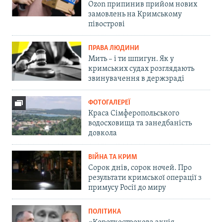
Ozon припинив прийом нових
замовлень на Кримському
півострові
ПРАВА ЛЮДИНИ
Мить – і ти шпигун. Як у
кримських судах розглядають
звинувачення в держзраді
ФОТОГАЛЕРЕЇ
Краса Сімферопольського
водосховища та занедбаність
довкола
ВІЙНА ТА КРИМ
Сорок днів, сорок ночей. Про
результати кримської операції з
примусу Росії до миру
ПОЛІТИКА