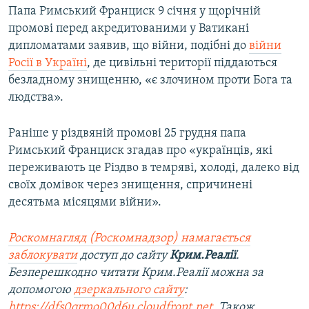
Папа Римський Франциск 9 січня у щорічній
промові перед акредитованими у Ватикані
дипломатами заявив, що війни, подібні до
війни
Росії в Україні
, де цивільні території піддаються
безладному знищенню, «є злочином проти Бога та
людства».
Раніше у різдвяній промові 25 грудня папа
Римський Франциск згадав про «українців, які
переживають це Різдво в темряві, холоді, далеко від
своїх домівок через знищення, спричинені
десятьма місяцями війни».
Роскомнагляд (Роскомнадзор) намагається
заблокувати
доступ до сайту
Крим.Реалії
.
Безперешкодно читати Крим.Реалії можна за
допомогою
дзеркального сайту
:
https://dfs0qrmo00d6u.cloudfront.net
. Також