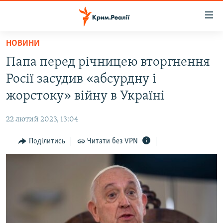
Доступність
посилання
Перейти
НОВИНИ
до
НОВИНИ
Папа перед річницею вторгнення
основного
ВОДА.КРИМ
матеріалу
Росії засудив «абсурдну і
ВІДЕО ТА ФОТО
Перейти
жорстоку» війну в Україні
до
ПОЛІТИКА
основної
22 лютий 2023, 13:04
БЛОГИ
навігації
Перейти
Поділитись
Читати без VPN
ПОГЛЯД
до
ІНТЕРВ'Ю
пошуку
ВСЕ ЗА ДЕНЬ
СПЕЦПРОЕКТИ
ЯК ОБІЙТИ БЛОКУВАННЯ
ДЕПОРТАЦІЯ