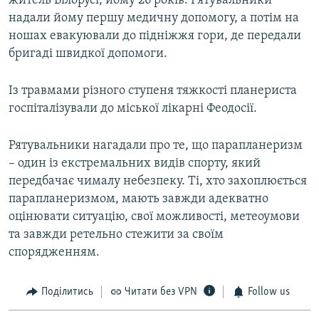
житель Білорусі, йому 26 років. Рятувальники
надали йому першу медичну допомогу, а потім на
ношах евакуювали до підніжжя гори, де передали
бригаді швидкої допомоги.
Із травмами різного ступеня тяжкості планериста
госпіталізували до міської лікарні Феодосії.
Рятувальники нагадали про те, що парапланеризм
– один із екстремальних видів спорту, який
передбачає чималу небезпеку. Ті, хто захоплюється
парапланеризмом, мають завжди адекватно
оцінювати ситуацію, свої можливості, метеоумови
та завжди ретельно стежити за своїм
спорядженням.
Поділитись
Читати без VPN
Follow us