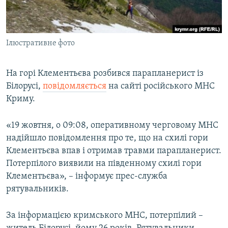
ВІДЕОУРОКИ «ELIFBE»
Русский
СВІДЧЕННЯ ОКУПАЦІЇ
Qırımtatar
Ілюстративне фото
УКРАЇНСЬКА ПРОБЛЕМА КРИМУ
ДОЛУЧАЙСЯ!
ІНФОГРАФІКА
На горі Клементьєва розбився парапланерист із
Білорусі,
повідомляється
на сайті російського МНС
Криму.
Усі сайти RFE/RL
«19 жовтня, о 09:08, оперативному черговому МНС
надійшло повідомлення про те, що на схилі гори
Клементьєва впав і отримав травми парапланерист.
Потерпілого виявили на південному схилі гори
Клементьєва», – інформує прес-служба
рятувальників.
За інформацією кримського МНС, потерпілий –