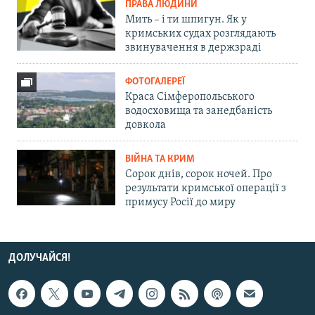
ПРАВА ЛЮДИНИ
Мить – і ти шпигун. Як у
кримських судах розглядають
звинувачення в держзраді
ФОТОГАЛЕРЕЇ
Краса Сімферопольського
водосховища та занедбаність
довкола
ВІЙНА ТА КРИМ
Сорок днів, сорок ночей. Про
результати кримської операції з
примусу Росії до миру
ДОЛУЧАЙСЯ!