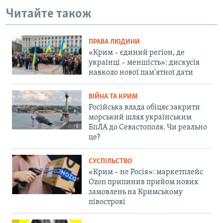
Читайте також
ПРАВА ЛЮДИНИ
«Крим – єдиний регіон, де
українці – меншість»: дискусія
навколо нової пам'ятної дати
ВІЙНА ТА КРИМ
Російська влада обіцяє закрити
морський шлях українським
БпЛА до Севастополя. Чи реально
це?
СУСПІЛЬСТВО
«Крим – не Росія»: маркетплейс
Ozon припинив прийом нових
замовлень на Кримському
півострові