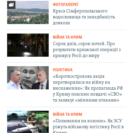
ФОТОГАЛЕРЕЇ
Краса Сімферопольського
водосховища та занедбаність
довкола
ВІЙНА ТА КРИМ
Сорок днів, сорок ночей. Про
результати кримської операції з
примусу Росії до миру
ПОЛІТИКА
«Короткострокова акція
перетворилася на війну на
виснаження»: Як пропаганда РФ
у Криму пояснює невдачі «СВО»
та залякує «мінними атаками»
ВІЙНА ТА КРИМ
«Полювання на колони». Як ЗСУ
ріжуть військову логістику Росії в
Криму