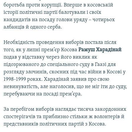
боротьба проти корупції. Вперше в косовській
історії політичні партії балотували і своїх
кандидатів на посаду голови уряду – чотирьох
албанців й одного серба.
Необхідність проведення виборів постала після
того, як у липні прем’єр Косова
Раму​ш Харадінай
подав у відставку через його виклик як
підозрюваного до спеціального суду в Гаазі для
розгляду злочинів, скоєних під час війни в Косові у
1998-1999 роках. Харадінай заявив про свою
невинуватість, але наголосив, що не міг іти до суду,
перебуваючи на посаді прем’єра.
За перебігом виборів наглядає тисяча закордонних
спостерігачів та приблизно стільки ж волонтерів й
представників політичних партій з Косова.