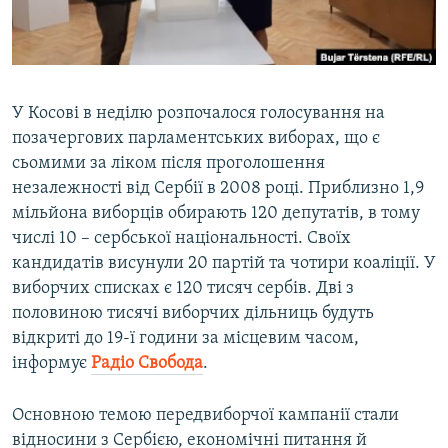
ВІДЕОУРОКИ «ELIFBE»
Русский
СВІДЧЕННЯ ОКУПАЦІЇ
Qırımtatar
УКРАЇНСЬКА ПРОБЛЕМА КРИМУ
У Косові в неділю розпочалося голосування на
ДОЛУЧАЙСЯ!
ІНФОГРАФІКА
позачергових парламентських виборах, що є
сьомими за ліком після проголошення
незалежності від Сербії в 2008 році. Приблизно 1,9
мільйона виборців обирають 120 депутатів, в тому
Усі сайти RFE/RL
числі 10 – сербської національності. Своїх
кандидатів висунули 20 партій та чотири коаліції. У
виборчих списках є 120 тисяч сербів. Дві з
половиною тисячі виборчих дільниць будуть
відкриті до 19-ї години за місцевим часом,
інформує
Радіо Свобода
.
Основною темою передвиборчої кампанії стали
відносини з Сербією, економічні питання й