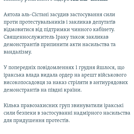
Аятола аль-Сістані засудив застосування сили
проти протестувальників і закликав депутатів
відмовитися від підтримки чинного кабінету.
Священнослужитель Іраку також закликав
демонстрантів припинити акти насильства та
вандалізму.
У попередніх повідомленнях 1 грудня йшлося, що
іракська влада видала ордер на арешт військового
високопосадовця за наказ стріляти в антиурядових
демонстрантів на півдні країни.
Кілька правозахисних груп звинуватили іракські
сили безпеки в застосуванні надмірного насильства
для придушення протестів.