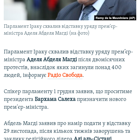
ВІДЕОУРОКИ «ELIFBE»
Русский
СВІДЧЕННЯ ОКУПАЦІЇ
Qırımtatar
Парламент Іраку схвалив відставку уряду прем’єр-
УКРАЇНСЬКА ПРОБЛЕМА КРИМУ
міністра Аделя Абделя Магді (на фото)
ДОЛУЧАЙСЯ!
ІНФОГРАФІКА
Парламент Іраку схвалив відставку уряду прем’єр-
міністра
Аделя Абделя Магді
після двомісячних
протестів, внаслідок яких загинули понад 400
Усі сайти RFE/RL
людей, інформує
Радіо Свобода
.
Спікер парламенту 1 грудня заявив, що проситиме
президента
Бархама Салеха
призначити нового
прем'єр-міністра.
Абдель Магді заявив про намір подати у відставку
29 листопада, після кількох тижнів заворушень та
заклику релігійного лідера
Алі аль-Сістані
.