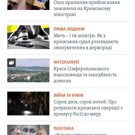
Ozon припинив прийом нових
замовлень на Кримському
півострові
ПРАВА ЛЮДИНИ
Мить – і ти шпигун. Як у
кримських судах розглядають
звинувачення в держзраді
ФОТОГАЛЕРЕЇ
Краса Сімферопольського
водосховища та занедбаність
довкола
ВІЙНА ТА КРИМ
Сорок днів, сорок ночей. Про
результати кримської операції з
примусу Росії до миру
ПОЛІТИКА