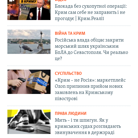
Блокада без сухопутної операції:
Крим сам себе не заправить і не
прогодує | Крим.Реалії
ВІЙНА ТА КРИМ
Російська влада обіцяє закрити
морський шлях українським
БпЛА до Севастополя. Чи реально
це?
СУСПІЛЬСТВО
«Крим – не Росія»: маркетплейс
Ozon припинив прийом нових
замовлень на Кримському
півострові
ПРАВА ЛЮДИНИ
Мить – і ти шпигун. Як у
кримських судах розглядають
звинувачення в держзраді