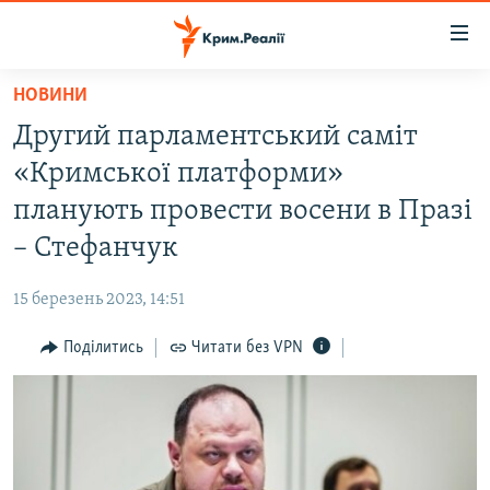
Доступність
посилання
Перейти
НОВИНИ
до
НОВИНИ
Другий парламентський саміт
основного
ВОДА.КРИМ
матеріалу
«Кримської платформи»
ВІДЕО ТА ФОТО
Перейти
планують провести восени в Празі
до
ПОЛІТИКА
– Стефанчук
основної
БЛОГИ
навігації
15 березень 2023, 14:51
Перейти
ПОГЛЯД
до
Поділитись
Читати без VPN
ІНТЕРВ'Ю
пошуку
ВСЕ ЗА ДЕНЬ
СПЕЦПРОЕКТИ
ЯК ОБІЙТИ БЛОКУВАННЯ
ДЕПОРТАЦІЯ