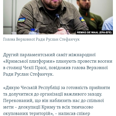
ВІДЕОУРОКИ «ELIFBE»
Русский
СВІДЧЕННЯ ОКУПАЦІЇ
Qırımtatar
УКРАЇНСЬКА ПРОБЛЕМА КРИМУ
ДОЛУЧАЙСЯ!
ІНФОГРАФІКА
Голова Верховної Ради Руслан Стефанчук
Другий парламентський саміт міжнародної
Усі сайти RFE/RL
«Кримської платформи» планують провести восени
в столиці Чехії Празі, повідомив голова Верховної
Ради Руслан Стефанчук.
«Дякую Чеській Республіці за готовність прийняти
та долучитися до організації важливого заходу.
Переконаний, що він наблизить нас до спільної
мети – деокупації Криму та всіх тимчасово
окупованих територій», – написав спікер