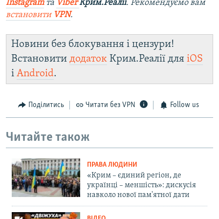
Instagram
та
Viber
Крим.Реалії
. Ре
комендуємо вам
встановити
VPN
.
Новини без блокування і цензури!
Встановити
додаток
Крим.Реалії для
iOS
і
Android
.
Поділитись
Читати без VPN
Follow us
Читайте також
ПРАВА ЛЮДИНИ
«Крим – єдиний регіон, де
українці – меншість»: дискусія
навколо нової пам'ятної дати
ВІДЕО