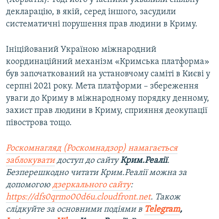
декларацію, в якій, серед іншого, засудили
систематичні порушення прав людини в Криму.
Ініційований Україною міжнародний
координаційний механізм «Кримська платформа»
був започаткований на установчому саміті в Києві у
серпні 2021 року. Мета платформи – збереження
уваги до Криму в міжнародному порядку денному,
захист прав людини в Криму, сприяння деокупації
півострова тощо.
Роскомнагляд (Роскомнадзор) намагається
заблокувати
доступ до сайту
Крим.Реалії
.
Безперешкодно читати Крим.Реалії можна за
допомогою
дзеркального сайту
:
https://dfs0qrmo00d6u.cloudfront.net
. Також
слідкуйте за основними подіями в
Telegram
,