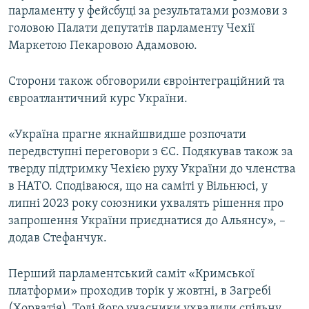
парламенту у фейсбуці за результатами розмови з
головою Палати депутатів парламенту Чехії
Маркетою Пекаровою Адамовою.
Сторони також обговорили євроінтеграційний та
євроатлантичний курс України.
«Україна прагне якнайшвидше розпочати
передвступні переговори з ЄС. Подякував також за
тверду підтримку Чехією руху України до членства
в НАТО. Сподіваюся, що на саміті у Вільнюсі, у
липні 2023 року союзники ухвалять рішення про
запрошення України приєднатися до Альянсу», –
додав Стефанчук.
Перший парламентський саміт «Кримської
платформи» проходив торік у жовтні, в Загребі
(Хорватія). Тоді його учасники ухвалили спільну