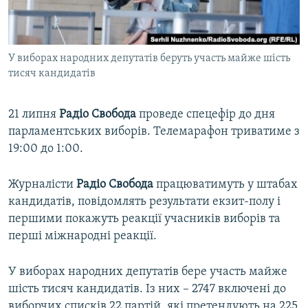
Qırımtatar
УКРАЇНСЬКА ПРОБЛЕМА КРИМУ
ДОЛУЧАЙСЯ!
ІНФОГРАФІКА
У виборах народних депутатів беруть участь майже шість
тисяч кандидатів
Усі сайти RFE/RL
21 липня
Радіо Свобода
проведе спецефір до дня
парламентських виборів. Телемарафон триватиме з
19:00 до 1:00.
Журналісти
Радіо Свобода
працюватимуть у штабах
кандидатів, повідомлять результати екзит-полу і
першими покажуть реакції учасників виборів та
перші міжнародні реакції.
У виборах народних депутатів бере участь майже
шість тисяч кандидатів. Із них – 2747 включені до
виборчих списків 22 партій, які претендують на 225