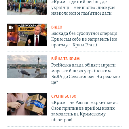
«Крим – єдиний регіон, де
українці – меншість»: дискусія
навколо нової пам'ятної дати
ВІДЕО
Блокада без сухопутної операції:
Крим сам себе не заправить і не
прогодує | Крим.Реалії
ВІЙНА ТА КРИМ
Російська влада обіцяє закрити
морський шлях українським
БпЛА до Севастополя. Чи реально
це?
СУСПІЛЬСТВО
«Крим – не Росія»: маркетплейс
Ozon припинив прийом нових
замовлень на Кримському
півострові