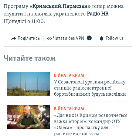
Програму
«Кримський.Пармезан»
тепер можна
слухати і на хвилях українського
Радіо НВ
.
Щонеділі о 11:00.
Поділитись
Читати без VPN
Follow us
Читайте також
ВІЙНА ТА КРИМ
У Севастополі уразили російську
станцію радіоелектронної
боротьби: якими будуть наслідки
ВІЙНА ТА КРИМ
«Для них із Кримом розпочнеться
важка історія»: командир ОТУ
«Одеса» – про пастку для
російських військ на