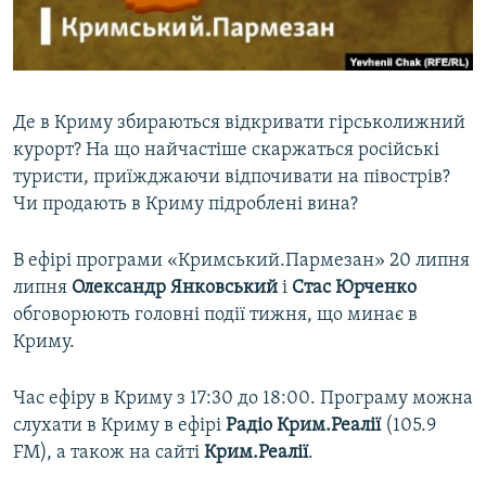
ВІДЕОУРОКИ «ELIFBE»
Русский
СВІДЧЕННЯ ОКУПАЦІЇ
Qırımtatar
УКРАЇНСЬКА ПРОБЛЕМА КРИМУ
Де в Криму збираються відкривати гірськолижний
ДОЛУЧАЙСЯ!
ІНФОГРАФІКА
курорт? На що найчастіше скаржаться російські
туристи, приїжджаючи відпочивати на півострів?
Чи продають в Криму підроблені вина?
Усі сайти RFE/RL
В ефірі програми «Кримський.Пармезан» 20 липня
липня
Олександр Янковський
і
Стас Юрченко
обговорюють головні події тижня, що минає в
Криму.
Час ефіру в Криму з 17:30 до 18:00. Програму можна
слухати в Криму в ефірі
Радіо Крим.Реалії
(105.9
FM), а також на сайті
Крим.Реалії
.