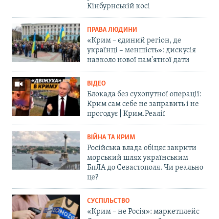
Кінбурнській косі
ПРАВА ЛЮДИНИ
«Крим – єдиний регіон, де
українці – меншість»: дискусія
навколо нової пам'ятної дати
ВІДЕО
Блокада без сухопутної операції:
Крим сам себе не заправить і не
прогодує | Крим.Реалії
ВІЙНА ТА КРИМ
Російська влада обіцяє закрити
морський шлях українським
БпЛА до Севастополя. Чи реально
це?
СУСПІЛЬСТВО
«Крим – не Росія»: маркетплейс