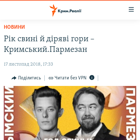
Доступність
посилання
Перейти
НОВИНИ
до
НОВИНИ
Рік свині й діряві гори –
основного
ВОДА.КРИМ
матеріалу
Кримський.Пармезан
ВІДЕО ТА ФОТО
Перейти
до
17 листопад 2018, 17:33
ПОЛІТИКА
основної
БЛОГИ
Поділитись
Читати без VPN
навігації
Перейти
ПОГЛЯД
до
ІНТЕРВ'Ю
пошуку
ВСЕ ЗА ДЕНЬ
СПЕЦПРОЕКТИ
ЯК ОБІЙТИ БЛОКУВАННЯ
ДЕПОРТАЦІЯ