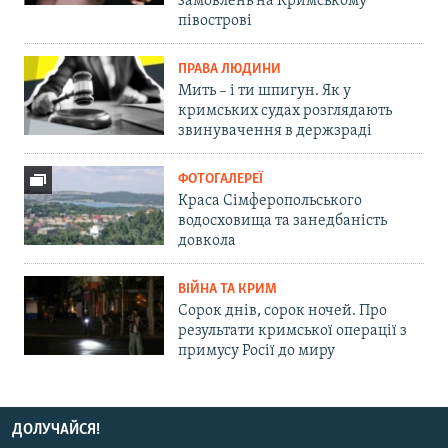
замовлень на Кримському
півострові
ПРАВА ЛЮДИНИ
Мить – і ти шпигун. Як у
кримських судах розглядають
звинувачення в держзраді
ФОТОГАЛЕРЕЇ
Краса Сімферопольського
водосховища та занедбаність
довкола
ВІЙНА ТА КРИМ
Сорок днів, сорок ночей. Про
результати кримської операції з
примусу Росії до миру
ДОЛУЧАЙСЯ!