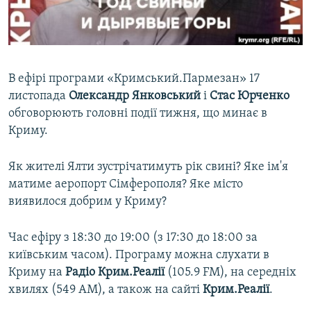
ВІДЕОУРОКИ «ELIFBE»
Русский
СВІДЧЕННЯ ОКУПАЦІЇ
Qırımtatar
УКРАЇНСЬКА ПРОБЛЕМА КРИМУ
В ефірі програми «Кримський.Пармезан» 17
ДОЛУЧАЙСЯ!
ІНФОГРАФІКА
листопада
Олександр Янковський
і
Стас Юрченко
обговорюють головні події тижня, що минає в
Криму.
Усі сайти RFE/RL
Як жителі Ялти зустрічатимуть рік свині? Яке ім'я
матиме аеропорт Сімферополя? Яке місто
виявилося добрим у Криму?
Час ефіру з 18:30 до 19:00 (з 17:30 до 18:00 за
київським часом). Програму можна слухати в
Криму на
Радіо Крим.Реалії
(105.9 FM), на середніх
хвилях (549 АМ), а також на сайті
Крим.Реалії
.