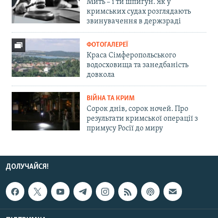
Мить – і ти шпигун. Як у
кримських судах розглядають
звинувачення в держзраді
ФОТОГАЛЕРЕЇ
Краса Сімферопольського
водосховища та занедбаність
довкола
ВІЙНА ТА КРИМ
Сорок днів, сорок ночей. Про
результати кримської операції з
примусу Росії до миру
ДОЛУЧАЙСЯ!