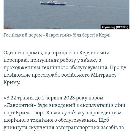
ВІДЕОУРОКИ «ELIFBE»
Русский
СВІДЧЕННЯ ОКУПАЦІЇ
Qırımtatar
УКРАЇНСЬКА ПРОБЛЕМА КРИМУ
Російський пором «Лаврентий» біля берегів Керчі
ДОЛУЧАЙСЯ!
ІНФОГРАФІКА
Один із поромів, що працює на Керченській
переправі, призупиняє роботу у зв'язку з
Усі сайти RFE/RL
проходженням технічного обслуговування. Про це
повідомляє пресслужба російського Мінтрансу
Криму.
«З 22 травня до 1 червня 2023 року пором
«Лаврентий» буде виведений з експлуатації з лінії
порт Крим – порт Кавказ у зв'язку з проведенням
щорічного технічного обслуговування. Щоб
уникнути скупчення автотранспортних засобів та