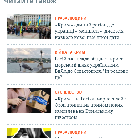
Читайте також
ПРАВА ЛЮДИНИ
«Крим – єдиний регіон, де
українці – меншість»: дискусія
навколо нової пам'ятної дати
ВІЙНА ТА КРИМ
Російська влада обіцяє закрити
морський шлях українським
БпЛА до Севастополя. Чи реально
це?
СУСПІЛЬСТВО
«Крим – не Росія»: маркетплейс
Ozon припинив прийом нових
замовлень на Кримському
півострові
ПРАВА ЛЮДИНИ