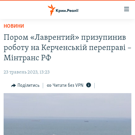
Доступність
посилання
Перейти
НОВИНИ
до
НОВИНИ
Пором «Лаврентий» призупинив
основного
ВОДА.КРИМ
матеріалу
роботу на Керченській переправі –
ВІДЕО ТА ФОТО
Перейти
Мінтранс РФ
до
ПОЛІТИКА
основної
23 травень 2023, 13:23
БЛОГИ
навігації
Перейти
Поділитись
Читати без VPN
ПОГЛЯД
до
ІНТЕРВ'Ю
пошуку
ВСЕ ЗА ДЕНЬ
СПЕЦПРОЕКТИ
ЯК ОБІЙТИ БЛОКУВАННЯ
ДЕПОРТАЦІЯ