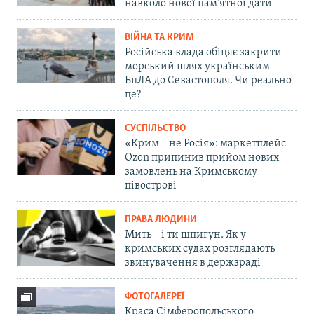
навколо нової пам'ятної дати
ВІЙНА ТА КРИМ
Російська влада обіцяє закрити
морський шлях українським
БпЛА до Севастополя. Чи реально
це?
СУСПІЛЬСТВО
«Крим – не Росія»: маркетплейс
Ozon припинив прийом нових
замовлень на Кримському
півострові
ПРАВА ЛЮДИНИ
Мить – і ти шпигун. Як у
кримських судах розглядають
звинувачення в держзраді
ФОТОГАЛЕРЕЇ
Краса Сімферопольського