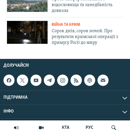
водосховища та занедбаність
довкола
ВІЙНА ТА КРИМ
Сорок днів, сорок ночей. Про
результати кримської операції з
примусу Росії до миру
ДОЛУЧАЙСЯ!
ПІДТРИМКА
ІНФО
© Крим.Реалії, 2026 | Усі права застережено.
КТА
РУС