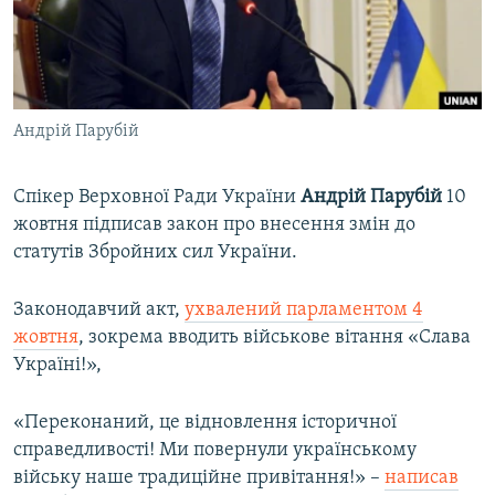
ВІДЕОУРОКИ «ELIFBE»
Русский
СВІДЧЕННЯ ОКУПАЦІЇ
Qırımtatar
УКРАЇНСЬКА ПРОБЛЕМА КРИМУ
Андрій Парубій
ДОЛУЧАЙСЯ!
ІНФОГРАФІКА
Спікер Верховної Ради України
Андрій Парубій
10
жовтня підписав закон про внесення змін до
Усі сайти RFE/RL
статутів Збройних сил України.
Законодавчий акт,
ухвалений парламентом 4
жовтня
, зокрема вводить військове вітання «Слава
Україні!»,
«Переконаний, це відновлення історичної
справедливості! Ми повернули українському
війську наше традиційне привітання!» –
написав