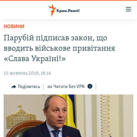
Доступність
посилання
Перейти
НОВИНИ
до
НОВИНИ
Парубій підписав закон, що
основного
ВОДА.КРИМ
матеріалу
вводить військове привітання
ВІДЕО ТА ФОТО
Перейти
«Слава Україні!»
до
ПОЛІТИКА
основної
10 жовтень 2018, 18:14
БЛОГИ
навігації
Перейти
Поділитись
Читати без VPN
ПОГЛЯД
до
ІНТЕРВ'Ю
пошуку
ВСЕ ЗА ДЕНЬ
СПЕЦПРОЕКТИ
ЯК ОБІЙТИ БЛОКУВАННЯ
ДЕПОРТАЦІЯ