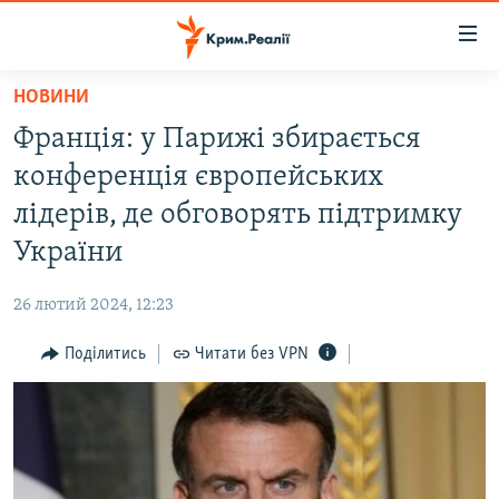
Доступність
посилання
Перейти
НОВИНИ
до
НОВИНИ
Франція: у Парижі збирається
основного
ВОДА.КРИМ
матеріалу
конференція європейських
ВІДЕО ТА ФОТО
Перейти
лідерів, де обговорять підтримку
до
ПОЛІТИКА
України
основної
БЛОГИ
навігації
26 лютий 2024, 12:23
Перейти
ПОГЛЯД
до
Поділитись
Читати без VPN
ІНТЕРВ'Ю
пошуку
ВСЕ ЗА ДЕНЬ
СПЕЦПРОЕКТИ
ЯК ОБІЙТИ БЛОКУВАННЯ
ДЕПОРТАЦІЯ