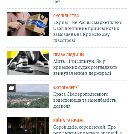
це?
СУСПІЛЬСТВО
«Крим – не Росія»: маркетплейс
Ozon припинив прийом нових
замовлень на Кримському
півострові
ПРАВА ЛЮДИНИ
Мить – і ти шпигун. Як у
кримських судах розглядають
звинувачення в держзраді
ФОТОГАЛЕРЕЇ
Краса Сімферопольського
водосховища та занедбаність
довкола
ВІЙНА ТА КРИМ
Сорок днів, сорок ночей. Про
результати кримської операції з