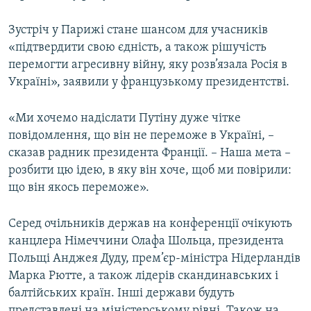
Зустріч у Парижі стане шансом для учасників
«підтвердити свою єдність, а також рішучість
перемогти агресивну війну, яку розв’язала Росія в
Україні», заявили у французькому президентстві.
«Ми хочемо надіслати Путіну дуже чітке
повідомлення, що він не переможе в Україні, –
сказав радник президента Франції. – Наша мета –
розбити цю ідею, в яку він хоче, щоб ми повірили:
що він якось переможе».
Серед очільників держав на конференції очікують
канцлера Німеччини Олафа Шольца, президента
Польщі Анджея Дуду, прем’єр-міністра Нідерландів
Марка Рютте, а також лідерів скандинавських і
балтійських країн. Інші держави будуть
представлені на міністерському рівні. Також на