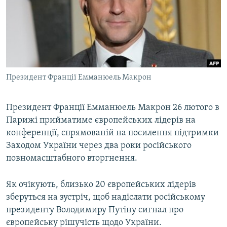
ВІДЕОУРОКИ «ELIFBE»
Русский
СВІДЧЕННЯ ОКУПАЦІЇ
Qırımtatar
УКРАЇНСЬКА ПРОБЛЕМА КРИМУ
ДОЛУЧАЙСЯ!
ІНФОГРАФІКА
Президент Франції Емманюель Макрон
Президент Франції Емманюель Макрон 26 лютого в
Усі сайти RFE/RL
Парижі прийматиме європейських лідерів на
конференції, спрямованій на посилення підтримки
Заходом України через два роки російського
повномасштабного вторгнення.
Як очікують, близько 20 європейських лідерів
зберуться на зустріч, щоб надіслати російському
президенту Володимиру Путіну сигнал про
європейську рішучість щодо України.