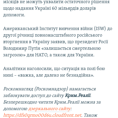
місяців не можуть ухвалити остаточного рішення
щодо надання Україні 60 мільярдів доларів
допомоги.
Американський Інститут вивчення війни (ISW) до
другої річниці повномасштабного російського
вторгнення в Україну заявив, що президент Росії
Володимир Путін «залишається смертельною
загрозою» для НАТО, а також для України.
Аналітики наголосили, що ситуація на полі бою
нині – «важка, але далеко не безнадійна».
Роскомнагляд (Роскомнадзор) намагається
заблокувати доступ до сайту
Крим.Реалії
.
Безперешкодно читати Крим.Реалії можна за
допомогою
дзеркального сайту
:
https://dfs0qrmo00d6u.cloudfront.net
. Також