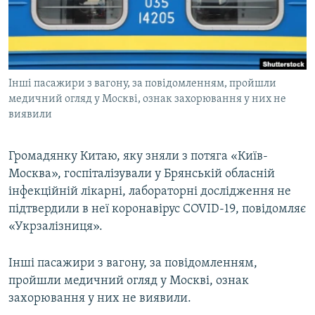
ВІДЕОУРОКИ «ELIFBE»
Русский
СВІДЧЕННЯ ОКУПАЦІЇ
Qırımtatar
УКРАЇНСЬКА ПРОБЛЕМА КРИМУ
Інші пасажири з вагону, за повідомленням, пройшли
ДОЛУЧАЙСЯ!
ІНФОГРАФІКА
медичний огляд у Москві, ознак захорювання у них не
виявили
Усі сайти RFE/RL
Громадянку Китаю, яку зняли з потяга «Київ-
Москва», госпіталізували у Брянській обласній
інфекційній лікарні, лабораторні дослідження не
підтвердили в неї коронавірус COVID-19, повідомляє
«Укрзалізниця».
Інші пасажири з вагону, за повідомленням,
пройшли медичний огляд у Москві, ознак
захорювання у них не виявили.