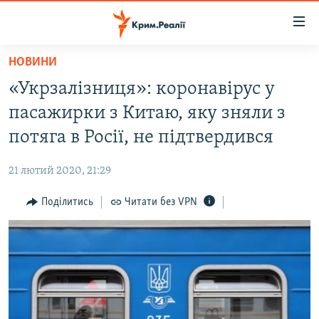
Доступність
посилання
Перейти
НОВИНИ
до
НОВИНИ
«Укрзалізниця»: коронавірус у
основного
ВОДА.КРИМ
матеріалу
пасажирки з Китаю, яку зняли з
ВІДЕО ТА ФОТО
Перейти
потяга в Росії, не підтвердився
до
ПОЛІТИКА
основної
21 лютий 2020, 21:29
БЛОГИ
навігації
Перейти
Поділитись
Читати без VPN
ПОГЛЯД
до
ІНТЕРВ'Ю
пошуку
ВСЕ ЗА ДЕНЬ
СПЕЦПРОЕКТИ
ЯК ОБІЙТИ БЛОКУВАННЯ
ДЕПОРТАЦІЯ