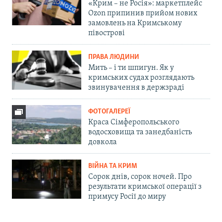
«Крим – не Росія»: маркетплейс
Ozon припинив прийом нових
замовлень на Кримському
півострові
ПРАВА ЛЮДИНИ
Мить – і ти шпигун. Як у
кримських судах розглядають
звинувачення в держзраді
ФОТОГАЛЕРЕЇ
Краса Сімферопольського
водосховища та занедбаність
довкола
ВІЙНА ТА КРИМ
Сорок днів, сорок ночей. Про
результати кримської операції з
примусу Росії до миру