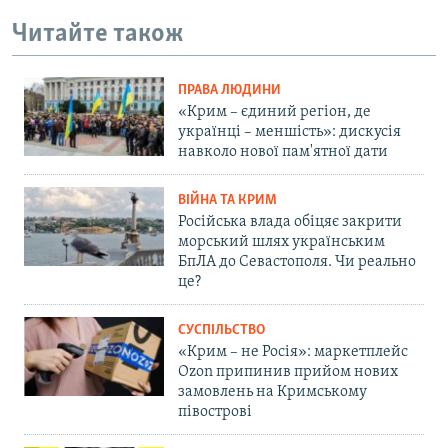
Читайте також
ПРАВА ЛЮДИНИ
«Крим – єдиний регіон, де
українці – меншість»: дискусія
навколо нової пам'ятної дати
ВІЙНА ТА КРИМ
Російська влада обіцяє закрити
морський шлях українським
БпЛА до Севастополя. Чи реально
це?
СУСПІЛЬСТВО
«Крим – не Росія»: маркетплейс
Ozon припинив прийом нових
замовлень на Кримському
півострові