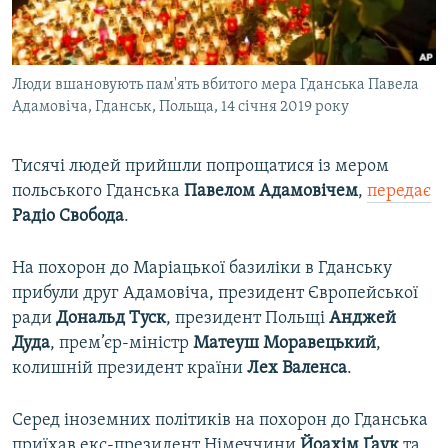
ВІДЕОУРОКИ «ELIFBE»
Русский
СВІДЧЕННЯ ОКУПАЦІЇ
Qırımtatar
Люди вшановують пам'ять вбитого мера Гданська Павела
УКРАЇНСЬКА ПРОБЛЕМА КРИМУ
Адамовіча, Гданськ, Польща, 14 січня 2019 року
ДОЛУЧАЙСЯ!
ІНФОГРАФІКА
Тисячі людей прийшли попрощатися із мером
польського Гданська
Павелом Адамовічем
,
передає
Радіо Свобода
.
Усі сайти RFE/RL
На похорон до Маріацької базиліки в Гданську
прибули друг Адамовіча, президент Європейської
ради
Дональд Туск
, президент Польщі
Анджей
Дуда
, прем’єр-міністр
Матеуш Моравецький
,
колишній президент країни
Лех Валенса
.
Серед іноземних політиків на похорон до Гданська
приїхав екс-президент Німеччини
Йоахім Ґаук
та