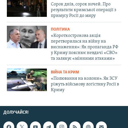
Сорок днів, сорок ночей. Про
результати кримської операції з
примусу Росії до миру
ПОЛІТИКА
«Короткострокова акція
перетворилася на війну на
виснаження»: Як пропаганда РФ
у Криму пояснює невдачі «СВО»
та залякує «мінними атаками»
ВІЙНА ТА КРИМ
«Полювання на колони». Як ЗСУ
ріжуть військову логістику Росії в
Криму
ДОЛУЧАЙСЯ!