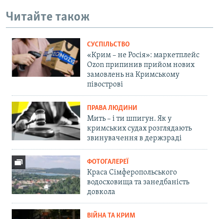
Читайте також
СУСПІЛЬСТВО
«Крим – не Росія»: маркетплейс
Ozon припинив прийом нових
замовлень на Кримському
півострові
ПРАВА ЛЮДИНИ
Мить – і ти шпигун. Як у
кримських судах розглядають
звинувачення в держзраді
ФОТОГАЛЕРЕЇ
Краса Сімферопольського
водосховища та занедбаність
довкола
ВІЙНА ТА КРИМ