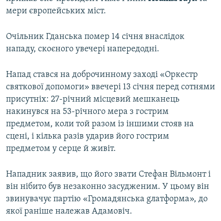
мери європейських міст.
Очільник Гданська помер 14 січня внаслідок
нападу, скоєного увечері напередодні.
Напад стався на доброчинному заході «Оркестр
святкової допомоги» ввечері 13 січня перед сотнями
присутніх: 27-річний місцевий мешканець
накинувся на 53-річного мера з гострим
предметом, коли той разом із іншими стояв на
сцені, і кілька разів ударив його гострим
предметом у серце й живіт.
Нападник заявив, що його звати Стефан Вільмонт і
він нібито був незаконно засудженим. У цьому він
звинувачує партію «Громадянська gлатформа», до
якої раніше належав Адамовіч.