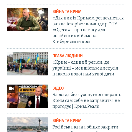
ВІЙНА ТА КРИМ
«Для них із Кримом розпочнеться
важка історія»: командир ОТУ
«Одеса» – про пастку для
російських військ на
Кінбурнській косі
ПРАВА ЛЮДИНИ
«Крим – єдиний регіон, де
українці – меншість»: дискусія
навколо нової пам'ятної дати
ВІДЕО
Блокада без сухопутної операції:
Крим сам себе не заправить і не
прогодує | Крим.Реалії
ВІЙНА ТА КРИМ
Російська влада обіцяє закрити