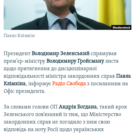
ВІДЕОУРОКИ «ELIFBE»
Русский
СВІДЧЕННЯ ОКУПАЦІЇ
Qırımtatar
УКРАЇНСЬКА ПРОБЛЕМА КРИМУ
Павло Клімкін
ДОЛУЧАЙСЯ!
ІНФОГРАФІКА
Президент
Володимир
Зеленський
спрямував
прем’єр-міністру
Володимиру
Гройсману
листа
Усі сайти RFE/RL
щодо притягнення до дисциплінарної
відповідальності міністра закордонних справ
Павла
Клімкіна
, інформує
Радіо Свобода
з посиланням на
Офіс президента.
За словами голови ОП
Андрія
Богдана
, такий крок
Зеленського пов’язаний із тим, що Міністерство
закордонних справ не погодило з ним свою
відповідь на ноту Росії щодо українських