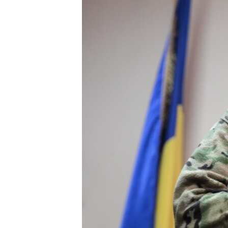
ВІДЕОУРОКИ «ELIFBE»
СВІДЧЕННЯ ОКУПАЦІЇ
УКРАЇНСЬКА ПРОБЛЕМА КРИМУ
ІНФОГРАФІКА