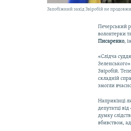
Запобіжний захід Звіробій не продовжи
Печерський р
волонтерки т
Писаренко
, 
«Слідча суддя
Зеленського»
Звіробій. Теп
складній спр
змогли вчасно
Наприкінці л
депутатці від
думку слідств
вбивством, а