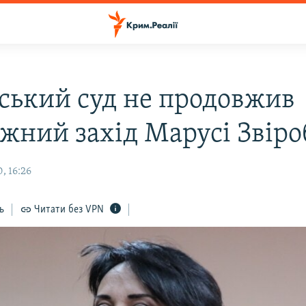
ський суд не продовжив
іжний захід Марусі Звіро
, 16:26
ь
Читати без VPN