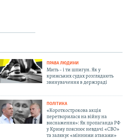
ПРАВА ЛЮДИНИ
Мить – і ти шпигун. Як у
кримських судах розглядають
звинувачення в держзраді
ПОЛІТИКА
«Короткострокова акція
перетворилася на війну на
виснаження»: Як пропаганда РФ
у Криму пояснює невдачі «СВО»
та залякує «мінними атаками»