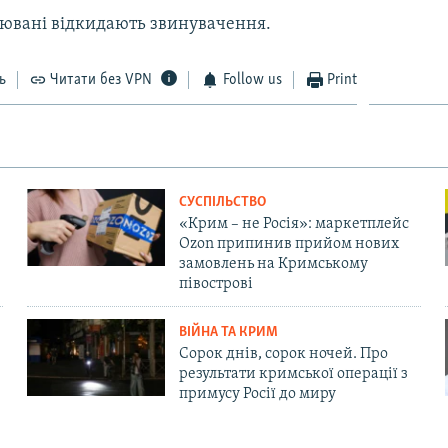
рювані відкидають звинувачення.
ь
Читати без VPN
Follow us
Print
СУСПІЛЬСТВО
«Крим – не Росія»: маркетплейс
Ozon припинив прийом нових
замовлень на Кримському
півострові
ВІЙНА ТА КРИМ
Сорок днів, сорок ночей. Про
результати кримської операції з
примусу Росії до миру