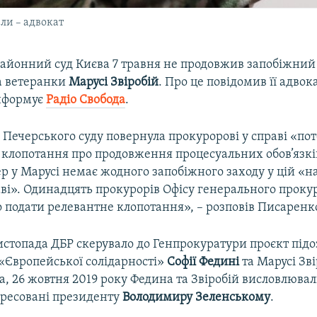
ли – адвокат
айонний суд Києва 7 травня не продовжив запобіжний 
а ветеранки
Марусі Звіробій
. Про це повідомив її адвок
інформує
Радіо Свобода
.
 Печерського суду повернула прокуророві у справі «по
 клопотання про продовження процесуальних обов’язкі
ер у Марусі немає жодного запобіжного заходу у цій «
аві». Одинадцять прокурорів Офісу генерального проку
 подати релевантне клопотання», – розповів Писаренк
истопада ДБР скерувало до Генпрокуратури проєкт під
 «Європейської солідарності»
Софії Федині
та Марусі Зві
а, 26 жовтня 2019 року Федина та Звіробій висловлюва
дресовані президенту
Володимиру Зеленському
.