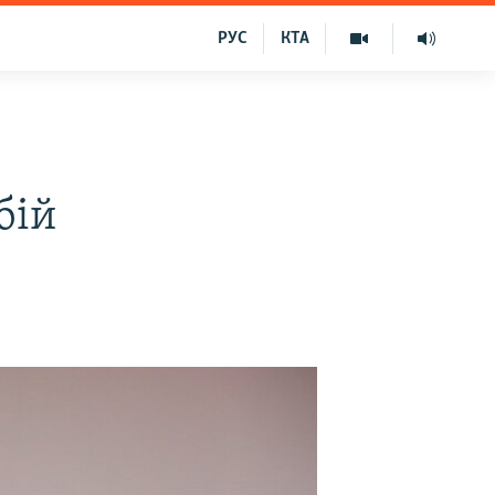
РУС
КТА
бій