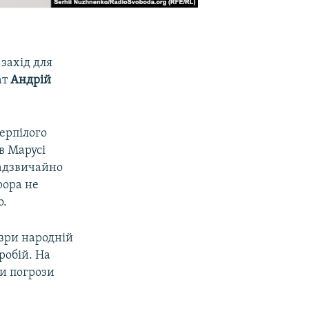
захід для
ат
Андрій
терпілого
в Марусі
надзвичайно
рора не
о.
озри народній
робій. На
ли погрози