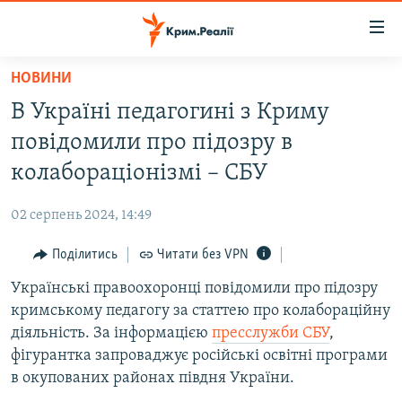
Доступність
посилання
Перейти
НОВИНИ
до
НОВИНИ
В Україні педагогині з Криму
основного
ВОДА.КРИМ
матеріалу
повідомили про підозру в
ВІДЕО ТА ФОТО
Перейти
колабораціонізмі – СБУ
до
ПОЛІТИКА
основної
02 серпень 2024, 14:49
БЛОГИ
навігації
Перейти
Поділитись
Читати без VPN
ПОГЛЯД
до
Українські правоохоронці повідомили про підозру
ІНТЕРВ'Ю
пошуку
кримському педагогу за статтею про колабораційну
ВСЕ ЗА ДЕНЬ
діяльність. За інформацією
пресслужби СБУ
,
СПЕЦПРОЕКТИ
фігурантка запроваджує російські освітні програми
в окупованих районах півдня України.
ЯК ОБІЙТИ БЛОКУВАННЯ
ДЕПОРТАЦІЯ