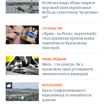
Російська влада обіцяє закрити
морський шлях українським
БпЛА до Севастополя. Чи реально
це?
СУСПІЛЬСТВО
«Крим – не Росія»: маркетплейс
Ozon припинив прийом нових
замовлень на Кримському
півострові
ПРАВА ЛЮДИНИ
Мить – і ти шпигун. Як у
кримських судах розглядають
звинувачення в держзраді
ФОТОГАЛЕРЕЇ
Краса Сімферопольського
водосховища та занедбаність
довкола