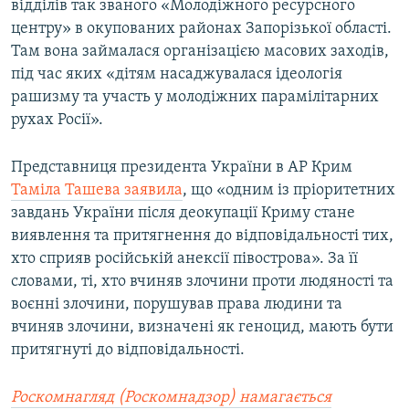
відділів так званого «Молодіжного ресурсного
центру» в окупованих районах Запорізької області.
Там вона займалася організацією масових заходів,
під час яких «дітям насаджувалася ідеологія
рашизму та участь у молодіжних парамілітарних
рухах Росії».
Представниця президента України в АР Крим
Таміла Ташева заявила
, що «одним із пріоритетних
завдань України після деокупації Криму стане
виявлення та притягнення до відповідальності тих,
хто сприяв російській анексії півострова». За її
словами, ті, хто вчиняв злочини проти людяності та
воєнні злочини, порушував права людини та
вчиняв злочини, визначені як геноцид, мають бути
притягнуті до відповідальності.
Роскомнагляд (Роскомнадзор) намагається