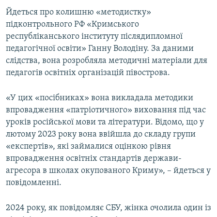
ВІДЕОУРОКИ «ELIFBE»
Йдеться про колишню «методистку»
Русский
підконтрольного РФ «Кримського
СВІДЧЕННЯ ОКУПАЦІЇ
Qırımtatar
республіканського інституту післядипломної
УКРАЇНСЬКА ПРОБЛЕМА КРИМУ
педагогічної освіти» Ганну Володіну. За даними
слідства, вона розробляла методичні матеріали для
ДОЛУЧАЙСЯ!
ІНФОГРАФІКА
педагогів освітніх організацій півострова.
«У цих «посібниках» вона викладала методики
Усі сайти RFE/RL
впровадження «патріотичного» виховання під час
уроків російської мови та літератури. Відомо, що у
лютому 2023 року вона ввійшла до складу групи
«експертів», які займалися оцінкою рівня
впровадження освітніх стандартів держави-
агресора в школах окупованого Криму», – йдеться у
повідомленні.
2024 року, як повідомляє СБУ, жінка очолила один із