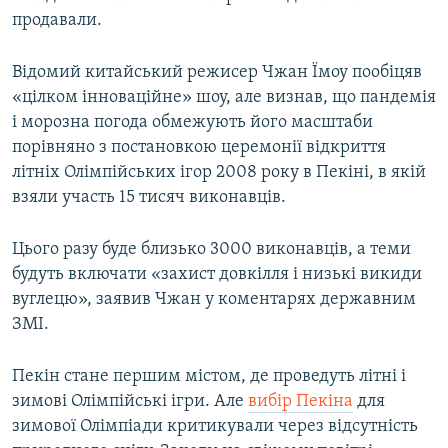
продавали.
Відомий китайський режисер Чжан Їмоу пообіцяв
«цілком інноваційне» шоу, але визнав, що пандемія
і морозна погода обмежують його масштаби
порівняно з постановкою церемонії відкриття
літніх Олімпійських ігор 2008 року в Пекіні, в якій
взяли участь 15 тисяч виконавців.
Цього разу буде близько 3000 виконавців, а теми
будуть включати «захист довкілля і низькі викиди
вуглецю», заявив Чжан у коментарях державним
ЗМІ.
Пекін стане першим містом, де проведуть літні і
зимові Олімпійські ігри. Але
вибір Пекіна
для
зимової Олімпіади критикували через відсутність