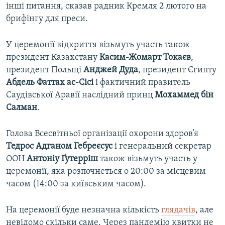
інші питання, сказав радник Кремля 2 лютого на
брифінгу для преси.
У церемонії відкриття візьмуть участь також
президент Казахстану
Касим-Жомарт Токаєв
,
президент Польщі
Анджей Дуда
, президент Єгипту
Абдель Фаттах ас-Сісі
і фактичний правитель
Саудівської Аравії наслідний принц
Мохаммед бін
Салман
.
Голова Всесвітньої організації охорони здоров’я
Тедрос Адганом
Гебреєсус
і генеральний секретар
ООН
Антоніу Ґутерріш
також візьмуть участь у
церемонії, яка розпочнеться о 20:00 за місцевим
часом (14:00 за київським часом).
На церемонії буде незначна кількість
глядачів
, але
невідомо скільки саме. Через пандемію квитки не