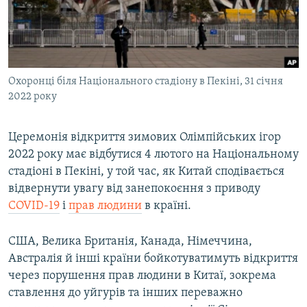
ВІДЕОУРОКИ «ELIFBE»
Русский
СВІДЧЕННЯ ОКУПАЦІЇ
Qırımtatar
УКРАЇНСЬКА ПРОБЛЕМА КРИМУ
Охоронці біля Національного стадіону в Пекіні, 31 січня
ДОЛУЧАЙСЯ!
ІНФОГРАФІКА
2022 року
Церемонія відкриття зимових Олімпійських ігор
Усі сайти RFE/RL
2022 року має відбутися 4 лютого на Національному
стадіоні в Пекіні, у той час, як Китай сподівається
відвернути увагу від занепокоєння з приводу
COVID-19
і
прав людини
в країні.
США, Велика Британія, Канада, Німеччина,
Австралія й інші країни бойкотуватимуть відкриття
через порушення прав людини в Китаї, зокрема
ставлення до уйгурів та інших переважно