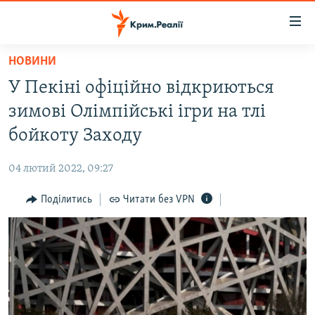
Доступність
посилання
Перейти
НОВИНИ
до
НОВИНИ
У Пекіні офіційно відкриються
основного
ВОДА.КРИМ
матеріалу
зимові Олімпійські ігри на тлі
ВІДЕО ТА ФОТО
Перейти
бойкоту Заходу
до
ПОЛІТИКА
основної
04 лютий 2022, 09:27
БЛОГИ
навігації
Перейти
Поділитись
Читати без VPN
ПОГЛЯД
до
ІНТЕРВ'Ю
пошуку
ВСЕ ЗА ДЕНЬ
СПЕЦПРОЕКТИ
ЯК ОБІЙТИ БЛОКУВАННЯ
ДЕПОРТАЦІЯ