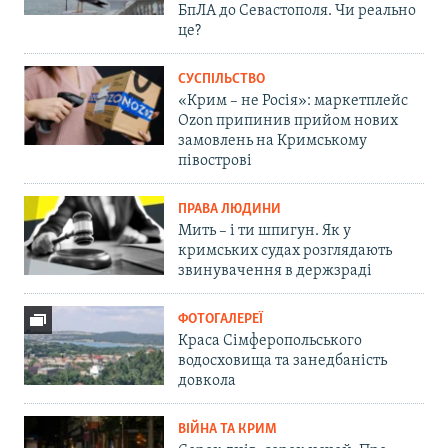
БпЛА до Севастополя. Чи реально
це?
СУСПІЛЬСТВО
«Крим – не Росія»: маркетплейс
Ozon припинив прийом нових
замовлень на Кримському
півострові
ПРАВА ЛЮДИНИ
Мить – і ти шпигун. Як у
кримських судах розглядають
звинувачення в держзраді
ФОТОГАЛЕРЕЇ
Краса Сімферопольського
водосховища та занедбаність
довкола
ВІЙНА ТА КРИМ