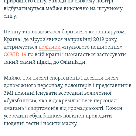
природного снігу. Заходи на свіжому повітрі
відбуватимуться майже виключно на штучному
снігу.
Пекіну також довелося боротися з коронавірусом.
Країна, де вірус з’явився наприкінці 2019 року,
дотримується
політики
«нульового поширення»
COVID-19
по всій країні і намагається застосувати
такий самий підхід до Олімпіади.
Майже три тисячі спортсменів і десятки тисяч
допоміжного персоналу, волонтерів і представників
ЗМІ повинні існувати всередині величезної
«бульбашки», яка відокремлює весь персонал
змагань і спортсменів від громадськості. Кожен
усередині «бульбашки» повинен проходити
щоденні тести і носити маску.