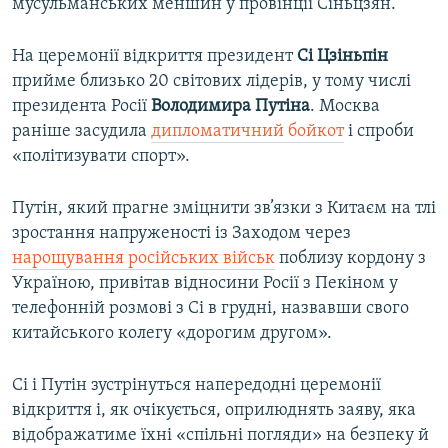
мусульманських меншин у провінції Сіньцзян.
На церемонії відкриття президент
Сі Цзіньпін
прийме близько 20 світових лідерів, у тому числі
президента Росії
Володимира Путіна
. Москва
раніше засудила
дипломатичний бойкот
і спроби
«політизувати спорт».
Путін, який прагне зміцнити зв’язки з Китаєм на тлі
зростання напруженості із Заходом через
нарощування російських військ
поблизу кордону з
Україною, привітав відносини Росії з Пекіном у
телефонній розмові з Сі в грудні, назвавши свого
китайського колегу «дорогим другом».
Сі і Путін зустрінуться напередодні церемонії
відкриття і, як очікується, оприлюднять заяву, яка
відображатиме їхні «спільні погляди» на безпеку й