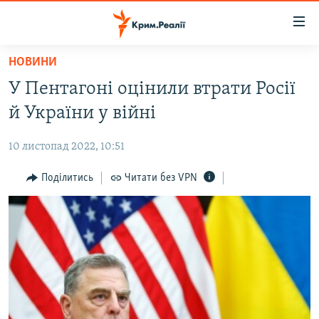
Доступність
посилання
Перейти
НОВИНИ
до
НОВИНИ
У Пентагоні оцінили втрати Росії
основного
ВОДА.КРИМ
матеріалу
й України у війні
ВІДЕО ТА ФОТО
Перейти
до
10 листопад 2022, 10:51
ПОЛІТИКА
основної
БЛОГИ
Поділитись
Читати без VPN
навігації
Перейти
ПОГЛЯД
до
ІНТЕРВ'Ю
пошуку
ВСЕ ЗА ДЕНЬ
СПЕЦПРОЕКТИ
ЯК ОБІЙТИ БЛОКУВАННЯ
ДЕПОРТАЦІЯ