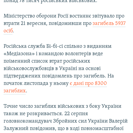
понад 78 тисяч російських військових.
Міністерство оборони Росії востаннє звітувало про
втрати 21 вересня, повідомивши про
загибель 5937
осіб
.
Російська служба Бі-бі-сі спільно з виданням
«Медіазона» і командою волонтерів веде
поіменний список втрат російських
військовослужбовців в Україні на основі
підтверджених повідомлень про загибель. На
початок листопада у ньому
є дані про 8300
загиблих
.
Точне число загиблих військових з боку України
також не розкривається. 22 серпня
головнокомандувач Збройних сил України Валерій
Залужний повідомив, що в ході повномасштабної