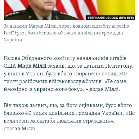
ВІДЕОУРОКИ «ELIFBE»
Русский
СВІДЧЕННЯ ОКУПАЦІЇ
Qırımtatar
За даними Марка Міллі, через повномасштабну агресію
УКРАЇНСЬКА ПРОБЛЕМА КРИМУ
Росії було вбито близько 40 тисяч цивільних громадян
ДОЛУЧАЙСЯ!
ІНФОГРАФІКА
України
Голова Об’єднаного комітету начальників штабів
США
Марк Міллі
заявив, що, за даними Пентагону,
Усі сайти RFE/RL
у війні в Україні було вбито і поранено понад 100
тисяч російських військовослужбовців. «Те саме,
ймовірно, з українського боку», – додав Міллі.
Він також заявив, що, за його оцінками, було вбито
близько 40 тисяч цивільних громадян України. «Це
величезні масштаби людських страждань», –
сказав Міллі.