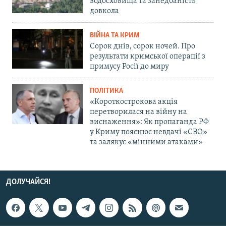
водосховища та занедбаність
довкола
ВІЙНА ТА КРИМ
Сорок днів, сорок ночей. Про
результати кримської операції з
примусу Росії до миру
ПОЛІТИКА
«Короткострокова акція
перетворилася на війну на
виснаження»: Як пропаганда РФ
у Криму пояснює невдачі «СВО»
та залякує «мінними атаками»
ДОЛУЧАЙСЯ!