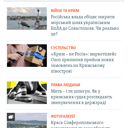
ВІЙНА ТА КРИМ
Російська влада обіцяє закрити
морський шлях українським
БпЛА до Севастополя. Чи реально
це?
СУСПІЛЬСТВО
«Крим – не Росія»: маркетплейс
Ozon припинив прийом нових
замовлень на Кримському
півострові
ПРАВА ЛЮДИНИ
Мить – і ти шпигун. Як у
кримських судах розглядають
звинувачення в держзраді
ФОТОГАЛЕРЕЇ
Краса Сімферопольського