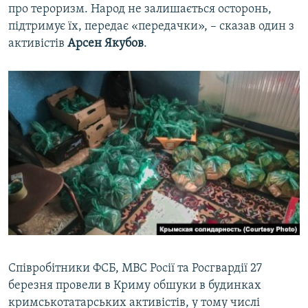
про тероризм. Народ не залишається осторонь,
підтримує їх, передає «передачки», – сказав один з
активістів
Арсен Якубов
.
Співробітники ФСБ, МВС Росії та Росгвардії 27
березня провели в Криму обшуки в будинках
кримськотатарських активістів, у тому числі