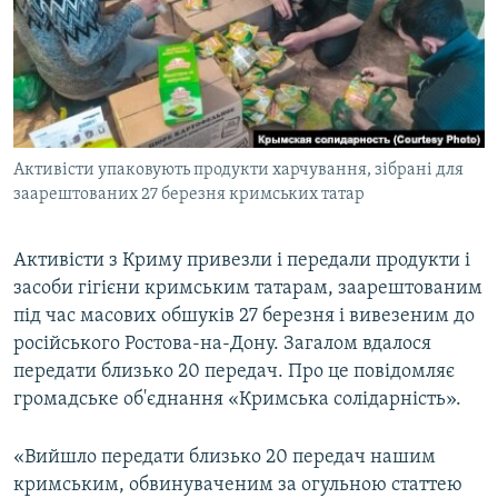
ВІДЕОУРОКИ «ELIFBE»
Русский
СВІДЧЕННЯ ОКУПАЦІЇ
Qırımtatar
УКРАЇНСЬКА ПРОБЛЕМА КРИМУ
ДОЛУЧАЙСЯ!
ІНФОГРАФІКА
Активісти упаковують продукти харчування, зібрані для
заарештованих 27 березня кримських татар
Усі сайти RFE/RL
Активісти з Криму привезли і передали продукти і
засоби гігієни кримським татарам, заарештованим
під час масових обшуків 27 березня і вивезеним до
російського Ростова-на-Дону. Загалом вдалося
передати близько 20 передач. Про це повідомляє
громадське об'єднання «Кримська солідарність».
«Вийшло передати близько 20 передач нашим
кримським, обвинуваченим за огульною статтею