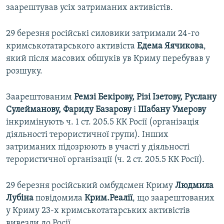
заарештував усіх затриманих активістів.
29 березня російські силовики затримали 24-го
кримськотатарського активіста
Едема Яячикова
,
який після масових обшуків ув Криму перебував у
розшуку.
Заарештованим
Ремзі Бекірову, Різі Ізетову, Руслану
Сулейманову, Фариду Базарову
і
Шабану Умерову
інкримінують ч. 1 ст. 205.5 КК Росії (організація
діяльності терористичної групи). Інших
затриманих підозрюють в участі у діяльності
терористичної організації (ч. 2 ст. 205.5 КК Росії).
29 березня російський омбудсмен Криму
Людмила
Лубіна
повідомила
Крим.Реалії
, що заарештованих
у Криму 23-х кримськотатарських активістів
вивезли до Росії.