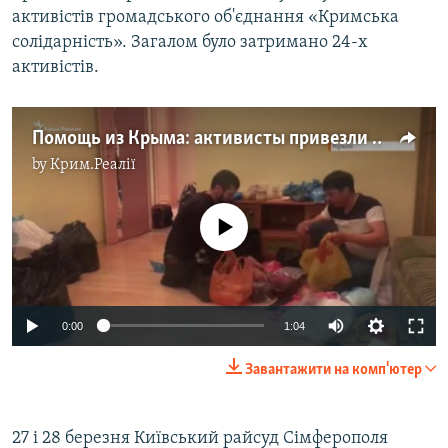
активістів громадського об'єднання «Кримська
солідарність». Загалом було затримано 24-х
активістів.
Помощь из Крыма: активисты привезли передачи для арестованных во время массовых обысков в Ростовское СИЗО (видео)
by
Крим.Реалії
No media source currently available
0:00
1:04
Завантажити на комп'ютер
27 і 28 березня Київський райсуд Сімферополя