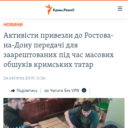
Доступність
посилання
Перейти
НОВИНИ
до
НОВИНИ
Активісти привезли до Ростова-
основного
ВОДА.КРИМ
матеріалу
на-Дону передачі для
ВІДЕО ТА ФОТО
Перейти
заарештованих під час масових
до
ПОЛІТИКА
обшуків кримських татар
основної
БЛОГИ
навігації
24 квітень 2019, 11:26
Перейти
ПОГЛЯД
до
Поділитись
Читати без VPN
ІНТЕРВ'Ю
пошуку
ВСЕ ЗА ДЕНЬ
СПЕЦПРОЕКТИ
ЯК ОБІЙТИ БЛОКУВАННЯ
ДЕПОРТАЦІЯ