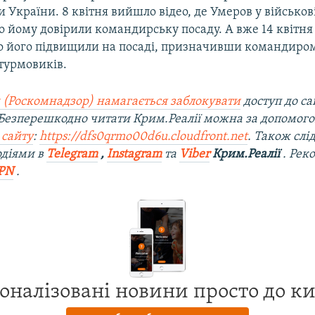
и України. 8 квітня вийшло відео, де Умеров у військов
о йому довірили командирську посаду. А вже 14 квітня
о його підвищили на посаді, призначивши командиро
турмовиків.
 (Роскомнадзор) намагається заблокувати
доступ до са
 Безперешкодно читати Крим.Реалії можна за допомог
 сайту
:
https://dfs0qrmo00d6u.cloudfront.net
. Також слі
одіями в
Telegram
,
Instagram
та
Viber
Крим.Реалії
. Рек
PN
.
оналізовані новини просто до к