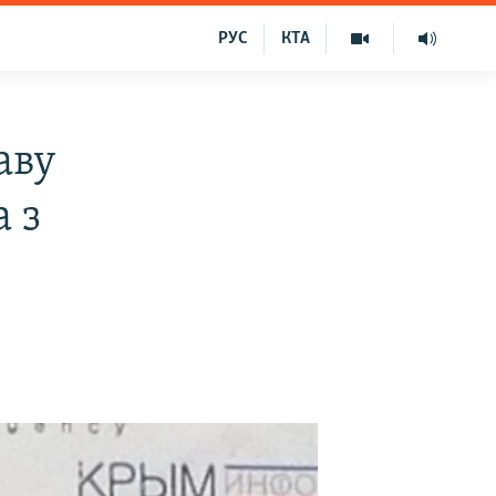
РУС
КТА
аву
 з