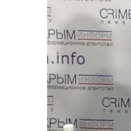
ВІДЕОУРОКИ «ELIFBE»
СВІДЧЕННЯ ОКУПАЦІЇ
УКРАЇНСЬКА ПРОБЛЕМА КРИМУ
ІНФОГРАФІКА