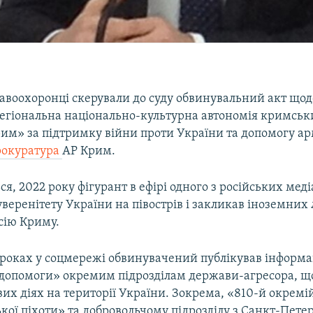
равоохоронці скерували до суду обвинувальний акт щод
«Регіональна національно-культурна автономія кримськ
им» за підтримку війни проти України та допомогу арм
рокуратура
АР Крим.
ся, 2022 року фігурант в ефірі одного з російських мед
еренітету України на півострів і закликав іноземних 
сію Криму.
 роках у соцмережі обвинувачений публікував інформа
«допомоги» окремим підрозділам держави-агресора, щ
вих діях на території України. Зокрема, «810-й окремі
кої піхоти» та добровольчому підрозділу з Санкт-Пете