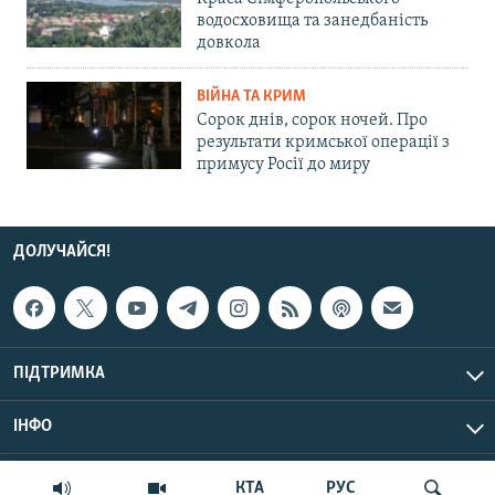
водосховища та занедбаність
довкола
ВІЙНА ТА КРИМ
Сорок днів, сорок ночей. Про
результати кримської операції з
примусу Росії до миру
ДОЛУЧАЙСЯ!
ПІДТРИМКА
ІНФО
© Крим.Реалії, 2026 | Усі права застережено.
КТА
РУС