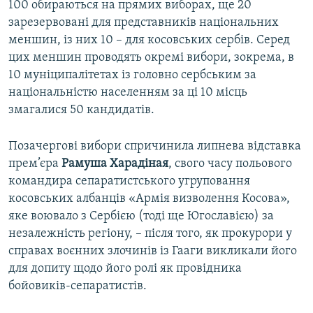
100 обираються на прямих виборах, ще 20
зарезервовані для представників національних
меншин, із них 10 – для косовських сербів. Серед
цих меншин проводять окремі вибори, зокрема, в
10 муніципалітетах із головно сербським за
національністю населенням за ці 10 місць
змагалися 50 кандидатів.
Позачергові вибори спричинила липнева відставка
прем’єра
Рамуша
Харадіная
, свого часу польового
командира сепаратистського угруповання
косовських албанців «Армія визволення Косова»,
яке воювало з Сербією (тоді ще Югославією) за
незалежність регіону, – після того, як прокурори у
справах воєнних злочинів із Гааги викликали його
для допиту щодо його ролі як провідника
бойовиків-сепаратистів.