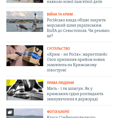
навколо нової пам'ятної дати
ВІЙНА ТА КРИМ
Російська влада обіцяє закрити
морський шлях українським
БпЛА до Севастополя. Чи реально
це?
СУСПІЛЬСТВО
«Крим – не Росія»: маркетплейс
Ozon припинив прийом нових
замовлень на Кримському
півострові
ПРАВА ЛЮДИНИ
Мить – і ти шпигун. Як у
кримських судах розглядають
звинувачення в держзраді
ФОТОГАЛЕРЕЇ
Краса Сімферопольського