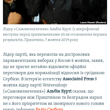
ВІДЕОУРОКИ «ELIFBE»
Русский
СВІДЧЕННЯ ОКУПАЦІЇ
Qırımtatar
УКРАЇНСЬКА ПРОБЛЕМА КРИМУ
Лідер «Самовизначення» Альбін Курті (з мікрофоном)
ДОЛУЧАЙСЯ!
ІНФОГРАФІКА
виступає перед прихильниками після оголошення перших
результатів, Приштина, 7 жовтня 2019 року
Усі сайти RFE/RL
Лідер партії, яка перемогла на дострокових
парламентських виборах у Косові 6 жовтня, заяив,
що не прагне негайно відновити офіційні
переговори для нормалізації відносин із сусідньою
Сербією. В інтерв'ю агентству
Associated Press
8
жовтня лідер партії Vetëvendosje
(«Самовизначення»)
Альбін Курті
сказав, що
переговори між Приштиною та Белградом наразі
не є його пріоритетом як імовірного нового голови
уряду, інформує
Радіо Свобода
.