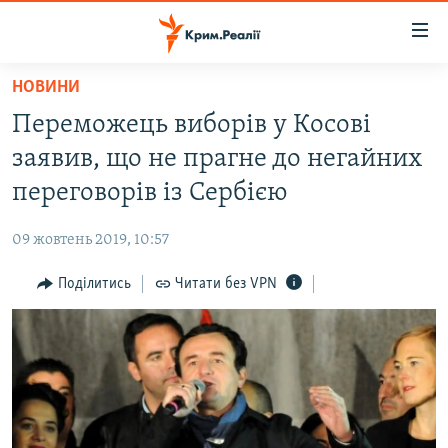
Доступність
посилання
Перейти
НОВИНИ
до
НОВИНИ
Переможець виборів у Косові
основного
ВОДА.КРИМ
матеріалу
заявив, що не прагне до негайних
ВІДЕО ТА ФОТО
Перейти
переговорів із Сербією
до
ПОЛІТИКА
основної
09 жовтень 2019, 10:57
БЛОГИ
навігації
Перейти
Поділитись
Читати без VPN
ПОГЛЯД
до
ІНТЕРВ'Ю
пошуку
ВСЕ ЗА ДЕНЬ
СПЕЦПРОЕКТИ
ЯК ОБІЙТИ БЛОКУВАННЯ
ДЕПОРТАЦІЯ