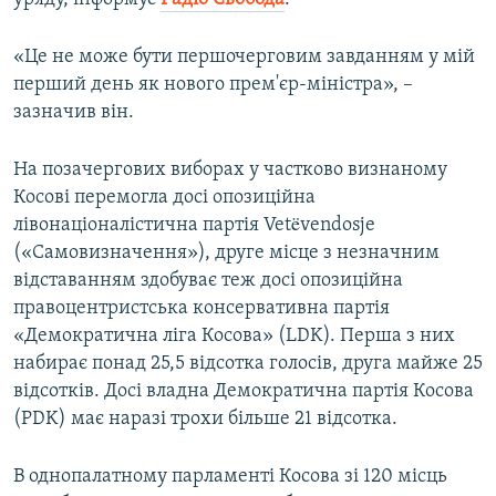
«Це не може бути першочерговим завданням у мій
перший день як нового прем'єр-міністра», –
зазначив він.
На позачергових виборах у частково визнаному
Косові перемогла досі опозиційна
лівонаціоналістична партія Vetëvendosje
(«Самовизначення»), друге місце з незначним
відставанням здобуває теж досі опозиційна
правоцентристська консервативна партія
«Демократична ліга Косова» (LDK). Перша з них
набирає понад 25,5 відсотка голосів, друга майже 25
відсотків. Досі владна Демократична партія Косова
(PDK) має наразі трохи більше 21 відсотка.
В однопалатному парламенті Косова зі 120 місць