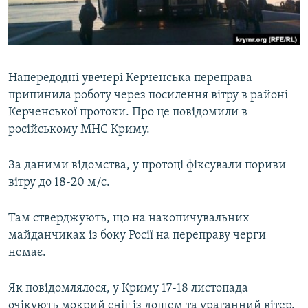
ВІДЕОУРОКИ «ELIFBE»
Русский
СВІДЧЕННЯ ОКУПАЦІЇ
Qırımtatar
УКРАЇНСЬКА ПРОБЛЕМА КРИМУ
Напередодні увечері Керченська переправа
ДОЛУЧАЙСЯ!
ІНФОГРАФІКА
припинила роботу через посилення вітру в районі
Керченської протоки. Про це повідомили в
російському МНС Криму.
Усі сайти RFE/RL
За даними відомства, у протоці фіксували пориви
вітру до 18-20 м/с.
Там стверджують, що на накопичувальних
майданчиках із боку Росії на переправу черги
немає.
Як повідомлялося, у Криму 17-18 листопада
очікують мокрий сніг із дощем та ураганний вітер.