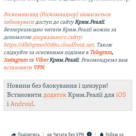
Роскомнагляд (Роскомнадзор) намагається
заблокувати
доступ до сайту
Крим.Реалії
.
Безперешкодно читати Крим.Реалії можна за
допомогою
дзеркального сайту
:
https://dfs0qrmo00d6u.cloudfront.net
. Також
слідкуйте за основними подіями в
Telegram
,
Instagram
та
Viber
Крим.Реалії
. Ре
комендуємо вам
встановити
VPN
.
Новини без блокування і цензури!
Встановити
додаток
Крим.Реалії для
iOS
і
Android
.
Поділитись
Читати без VPN
Follow us