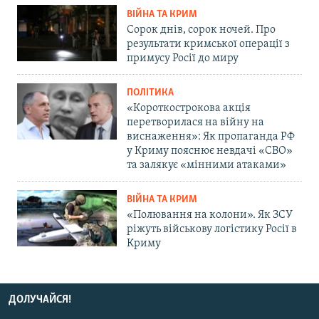
ВІЙНА ТА КРИМ
Сорок днів, сорок ночей. Про
результати кримської операції з
примусу Росії до миру
ПОЛІТИКА
«Короткострокова акція
перетворилася на війну на
виснаження»: Як пропаганда РФ
у Криму пояснює невдачі «СВО»
та залякує «мінними атаками»
ВІЙНА ТА КРИМ
«Полювання на колони». Як ЗСУ
ріжуть військову логістику Росії в
Криму
ДОЛУЧАЙСЯ!