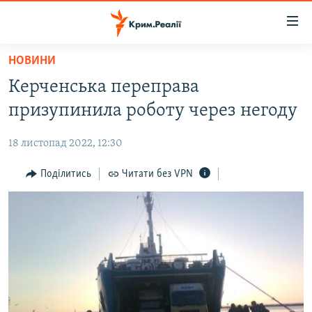
Доступність
посилання
Перейти
НОВИНИ
до
НОВИНИ
Керченська переправа
основного
ВОДА.КРИМ
матеріалу
призупинила роботу через негоду
ВІДЕО ТА ФОТО
Перейти
до
18 листопад 2022, 12:30
ПОЛІТИКА
основної
БЛОГИ
Поділитись
Читати без VPN
навігації
Перейти
ПОГЛЯД
до
ІНТЕРВ'Ю
пошуку
ВСЕ ЗА ДЕНЬ
СПЕЦПРОЕКТИ
ЯК ОБІЙТИ БЛОКУВАННЯ
ДЕПОРТАЦІЯ