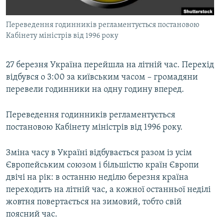
ВІДЕОУРОКИ «ELIFBE»
Русский
Переведення годинників регламентується постановою
СВІДЧЕННЯ ОКУПАЦІЇ
Qırımtatar
Кабінету міністрів від 1996 року
УКРАЇНСЬКА ПРОБЛЕМА КРИМУ
ДОЛУЧАЙСЯ!
ІНФОГРАФІКА
27 березня Україна перейшла на літній час. Перехід
відбувся о 3:00 за київським часом – громадяни
перевели годинники на одну годину вперед.
Усі сайти RFE/RL
Переведення годинників регламентується
постановою Кабінету міністрів від 1996 року.
Зміна часу в Україні відбувається разом із усім
Європейським союзом і більшістю країн Європи
двічі на рік: в останню неділю березня країна
переходить на літній час, а кожної останньої неділі
жовтня повертається на зимовий, тобто свій
поясний час.