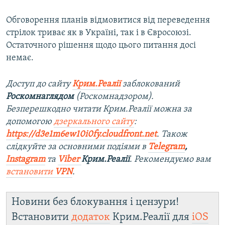
Обговорення планів відмовитися від переведення
стрілок триває як в Україні, так і в Євросоюзі.
Остаточного рішення щодо цього питання досі
немає.
Доступ до сайту
Крим.Реалії
заблокований
Роскомнаглядом
(Роскомнадзором).
Безперешкодно читати Крим.Реалії можна за
допомогою
дзеркального сайту
:
https://d3e1m6ew10i0fy.cloudfront.net
. Також
слідкуйте за основними подіями в
Telegram
,
Instagram
та
Viber
Крим.Реалії
. Рекомендуємо вам
встановити
VPN
.
Новини без блокування і цензури!
Встановити
додаток
Крим.Реалії для
iOS