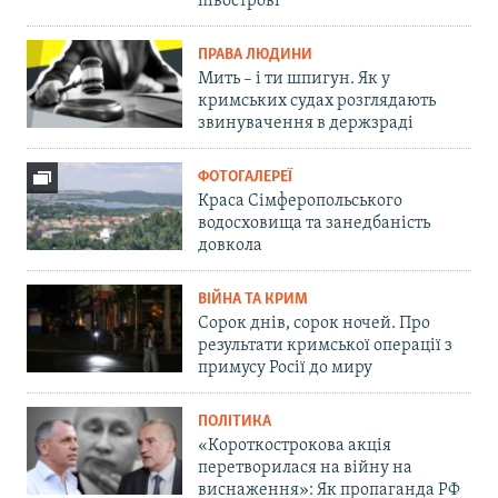
півострові
ПРАВА ЛЮДИНИ
Мить – і ти шпигун. Як у
кримських судах розглядають
звинувачення в держзраді
ФОТОГАЛЕРЕЇ
Краса Сімферопольського
водосховища та занедбаність
довкола
ВІЙНА ТА КРИМ
Сорок днів, сорок ночей. Про
результати кримської операції з
примусу Росії до миру
ПОЛІТИКА
«Короткострокова акція
перетворилася на війну на
виснаження»: Як пропаганда РФ