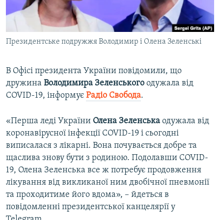
ВІДЕОУРОКИ «ELIFBE»
Русский
СВІДЧЕННЯ ОКУПАЦІЇ
Qırımtatar
Президентське подружжя Володимир і Олена Зеленські
УКРАЇНСЬКА ПРОБЛЕМА КРИМУ
ДОЛУЧАЙСЯ!
ІНФОГРАФІКА
В Офісі президента України повідомили, що
дружина
Володимира
Зеленського
одужала від
COVID-19, інформує
Радіо Свобода
.
Усі сайти RFE/RL
«Перша леді України
Олена Зеленська
одужала від
коронавірусної інфекції COVID-19 і сьогодні
виписалася з лікарні. Вона почувається добре та
щаслива знову бути з родиною. Подолавши COVID-
19, Олена Зеленська все ж потребує продовження
лікування від викликаної ним двобічної пневмонії
та проходитиме його вдома», – йдеться в
повідомленні президентської канцелярії у
Telegram.