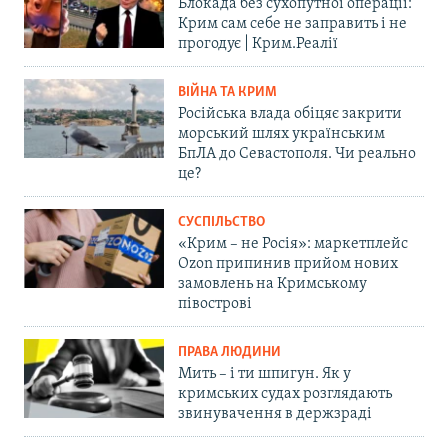
Блокада без сухопутної операції:
Крим сам себе не заправить і не
прогодує | Крим.Реалії
ВІЙНА ТА КРИМ
Російська влада обіцяє закрити
морський шлях українським
БпЛА до Севастополя. Чи реально
це?
СУСПІЛЬСТВО
«Крим – не Росія»: маркетплейс
Ozon припинив прийом нових
замовлень на Кримському
півострові
ПРАВА ЛЮДИНИ
Мить – і ти шпигун. Як у
кримських судах розглядають
звинувачення в держзраді