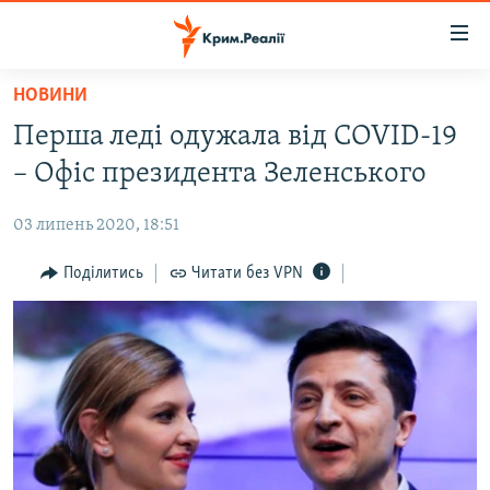
Доступність
посилання
Перейти
НОВИНИ
до
НОВИНИ
Перша леді одужала від COVID-19
основного
ВОДА.КРИМ
матеріалу
– Офіс президента Зеленського
ВІДЕО ТА ФОТО
Перейти
до
03 липень 2020, 18:51
ПОЛІТИКА
основної
БЛОГИ
Поділитись
Читати без VPN
навігації
Перейти
ПОГЛЯД
до
ІНТЕРВ'Ю
пошуку
ВСЕ ЗА ДЕНЬ
СПЕЦПРОЕКТИ
ЯК ОБІЙТИ БЛОКУВАННЯ
ДЕПОРТАЦІЯ