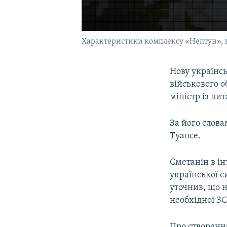
Характеристики комплексу «Нептун», з
Нову українс
військового о
міністр із пи
За його слова
Туапсе.
Сметанін в і
української с
уточнив, що н
необхідної ЗС
Про створенн