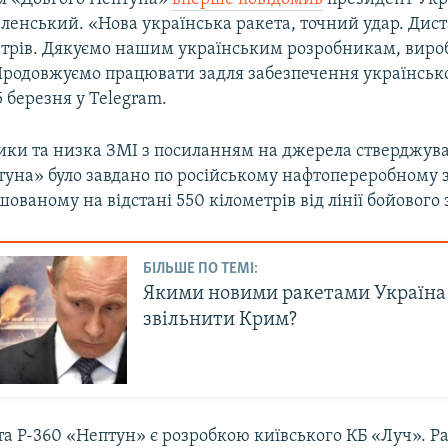
ленський. «Нова українська ракета, точний удар. Дист
етрів. Дякуємо нашим українським розробникам, виро
Продовжуємо працювати задля забезпечення українсько
5 березня у Telegram.
ики та низка ЗМІ з посиланням на джерела стверджува
туна» було завдано по російському нафтопереробному з
шованому на відстані 550 кілометрів від лінії бойового
БІЛЬШЕ ПО ТЕМІ:
Якими новими ракетами Україна
звільнити Крим?
а Р-360 «Нептун» є розробкою київського КБ «Луч». Р