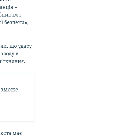
анція –
бникам і
ї безпеки», –
ли, що удару
аводу в
 зіткнення.
 зможе
акета має