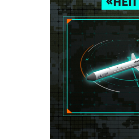
ВІДЕОУРОКИ «ELIFBE»
СВІДЧЕННЯ ОКУПАЦІЇ
УКРАЇНСЬКА ПРОБЛЕМА КРИМУ
ІНФОГРАФІКА