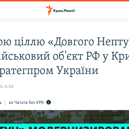
ю ціллю «Довгого Непт
ійськовий об'єкт РФ у Кр
ратегпром України
, 11:58
ь
Читати без VPN