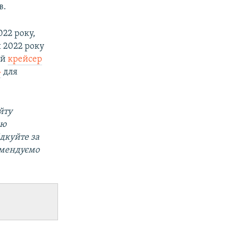
в.
022 року,
 2022 року
ий
крейсер
»
для
йту
ою
ідкуйте за
омендуємо