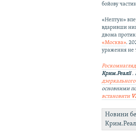
бойову частин
«Нептун» впер
вдаривши ним
двома протик
«Москва»
. 2
ураження не т
Роскомнагляд
Крим.Реалії
.
дзеркального
основними п
встановити
V
Новини бе
Крим.Реал