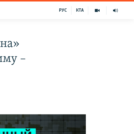
РУС
КТА
уна»
иму –