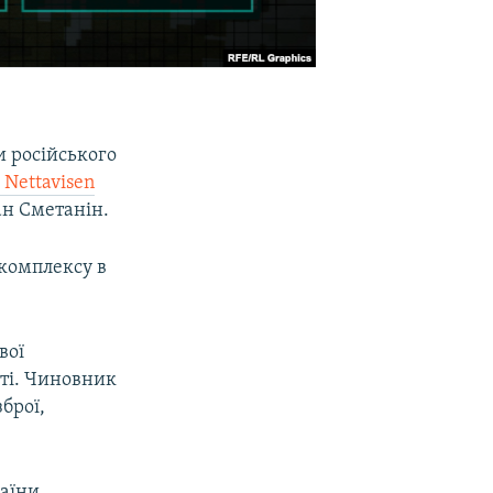
 російського
Nettavisen
ан Сметанін.
окомплексу в
вої
еті. Чиновник
брої,
аїни