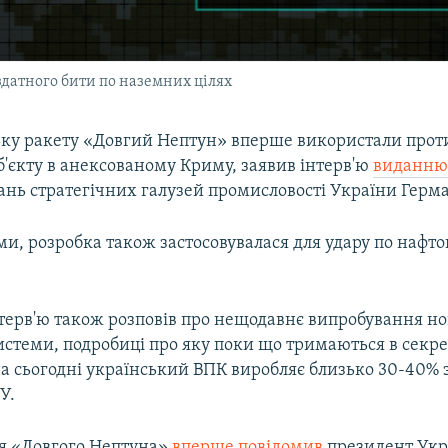
датного бити по наземних цілях
ьку ракету «Довгий Нептун» вперше використали проти
б'єкту в анексованому Криму, заявив інтерв'ю
виданню 
тань стратегічних галузей промисловості України Герм
ми, розробка також застосовувалася для удару по нафт
нтерв'ю також розповів про нещодавнє випробування но
истеми, подробиці про яку поки що тримаються в секр
а сьогодні український ВПК виробляє близько 30-40% з
У.
я «Довгого Нептуна»
вперше повідомив
президент Укр