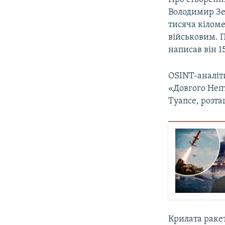
Володимир Зе
тисяча кілом
військовим. 
написав він 1
OSINT-аналіт
«Довгого Неп
Туапсе, розта
Крилата ракет