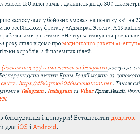
у масою 150 кілограмів і дальність дії до 300 кілометрі
ше застосували у бойових умовах на початку квітня 2
 по російському фрегату «Адмирал Эссен». А 13 квітня
орабельними ракетами «Нептун» атакували російськ
023 року стало відомо про
модифікацію ракети «Нептун
ільки кораблів, а й наземних цілей.
 (Роскомнадзор) намагається заблокувати
доступ до са
 Безперешкодно читати Крим.Реалії можна за допомог
 сайту
:
https://dfs0qrmo00d6u.cloudfront.net
. Також сл
одіями в
Telegram
,
Instagram
та
Viber
Крим.Реалії
. Рек
PN
.
з блокування і цензури! Встановити
додаток
ії для
iOS
і
Android
.