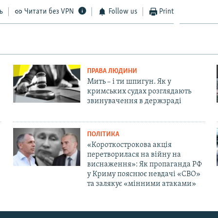
ь
Читати без VPN
Follow us
Print
ПРАВА ЛЮДИНИ
Мить – і ти шпигун. Як у
кримських судах розглядають
звинувачення в держзраді
ПОЛІТИКА
«Короткострокова акція
перетворилася на війну на
виснаження»: Як пропаганда РФ
у Криму пояснює невдачі «СВО»
та залякує «мінними атаками»