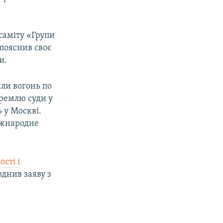
 саміту «Групи
пояснив своє
и.
или вогонь по
Кремлю суди у
 у Москві.
міжнародне
сті і
днив заяву з