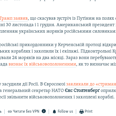
Трамп заявив
, що скасував зустріч із Путіним на полях
ні 30 листопада і 1 грудня. Американський президент 
пленням українських моряків російськими силовикам
російські прикордонники у Керченській протоці відкр
ьких кораблях і захопили їх і екіпажі. Підконтрольні 
али 24 моряків на два місяці. Зараз вони перебувають
лада
визнає їх військовополоненими
, як то визначає 
 засудили дії Росії. В Євросоюзі
закликали до «стримано
 а генеральний секретар НАТО
Єнс Столтенберґ
оприлю
сії звільнити військовополонених і захоплені кораблі.
ь
Читати без VPN
Follow us
Print