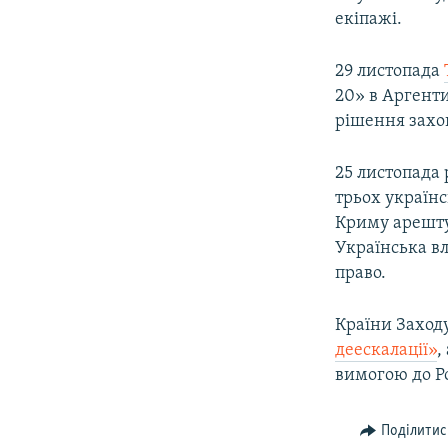
екіпажі.
29 листопада
20» в Аргенти
рішення захо
25 листопада 
трьох українс
Криму арештув
Українська в
право.
Країни Заходу
деескалації»
,
вимогою до Ро
Поділитис