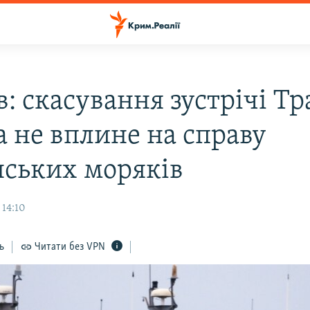
: скасування зустрічі Тр
а не вплине на справу
нських моряків
 14:10
ь
Читати без VPN