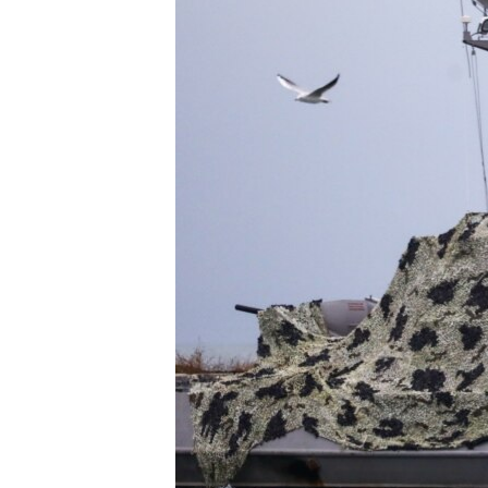
ВІДЕОУРОКИ «ELIFBE»
СВІДЧЕННЯ ОКУПАЦІЇ
УКРАЇНСЬКА ПРОБЛЕМА КРИМУ
ІНФОГРАФІКА