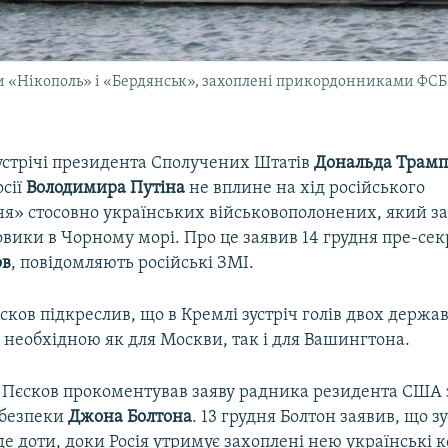
 «Нікополь» і «Бердянськ», захоплені прикордонниками ФСБ Ро
устрічі президента Сполучених Штатів
Дональда Трамп
осії
Володимира Путіна
не вплине на хід російського
ня» стосовно українських військовополонених, який з
овики в Чорному морі. Про це заявив 14 грудня пре-се
ов
, повідомляють російські ЗМІ.
ков підкреслив, що в Кремлі зустріч голів двох держа
 необхідною як для Москви, так і для Вашингтона.
Пєсков прокоментував заяву радника резидента США 
 безпеки
Джона Болтона
. 13 грудня Болтон заявив, що з
уде доти, доки Росія утримує захоплені нею українські ко