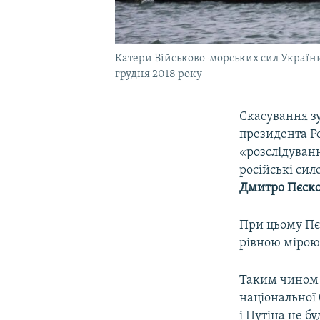
Катери Військово-морських сил України
грудня 2018 року
Скасування з
президента Р
«розслідуван
російські сил
Дмитро Пєск
При цьому Пєс
рівною мірою
Таким чином 
національної
і Путіна не б