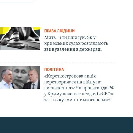
ПРАВА ЛЮДИНИ
Мить – і ти шпигун. Як у
кримських судах розглядають
звинувачення в держзраді
ПОЛІТИКА
«Короткострокова акція
перетворилася на війну на
виснаження»: Як пропаганда РФ
у Криму пояснює невдачі «СВО»
та залякує «мінними атаками»