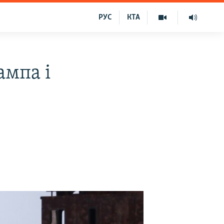
РУС
КТА
ампа і