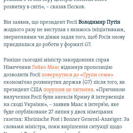
розвитку в світі», – сказав Пєсков.
Він заявив, що президент Росії
Володимир Путін
жодного разу не виступав з якимось ініціативами,
зверненнями чи діями задля того, щоб Росія знову
приєдналася до роботи у форматі G7.
Раніше сьогодні міністр закордонних справ
Німеччини
Гайко Маас
відкинув пропозицію
дозволити Росії
повернутися до «Групи семи»
економічно розвинутих держав (G7) після того, як
президент США
порушив це питання
. «Причиною
вилучення Росії були анексія Криму й інтервенція
на сході України», – заявив Маас в інтерв’ю, яке
буде опубліковане 27 липня у двох німецьких
газетах: Rheinische Post і Bonner General-Anzeiger. За
словами міністра, поки вирішення ситуації щодо