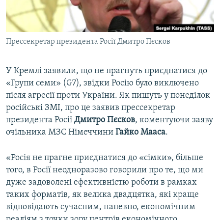
ВІДЕОУРОКИ «ELIFBE»
Русский
СВІДЧЕННЯ ОКУПАЦІЇ
Qırımtatar
Прессекретар президента Росії Дмитро Пєсков
УКРАЇНСЬКА ПРОБЛЕМА КРИМУ
ДОЛУЧАЙСЯ!
ІНФОГРАФІКА
У Кремлі заявили, що не прагнуть приєднатися до
«Групи семи» (G7), звідки Росію було виключено
після агресії проти України. Як пишуть у понеділок
Усі сайти RFE/RL
російські ЗМІ, про це заявив прессекретар
президента Росії
Дмитро Пєсков
, коментуючи заяву
очільника МЗС Німеччини
Гайко Мааса
.
«Росія не прагне приєднатися до «сімки», більше
того, в Росії неодноразово говорили про те, що ми
дуже задоволені ефективністю роботи в рамках
таких форматів, як велика двадцятка, які краще
відповідають сучасним, напевно, економічним
реаліям з точки зору центрів економічного