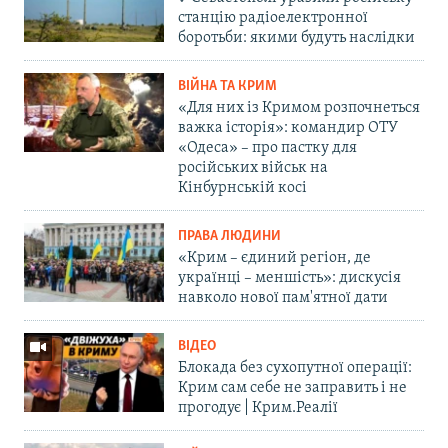
станцію радіоелектронної
боротьби: якими будуть наслідки
ВІЙНА ТА КРИМ
«Для них із Кримом розпочнеться
важка історія»: командир ОТУ
«Одеса» – про пастку для
російських військ на
Кінбурнській косі
ПРАВА ЛЮДИНИ
«Крим – єдиний регіон, де
українці – меншість»: дискусія
навколо нової пам'ятної дати
ВІДЕО
Блокада без сухопутної операції:
Крим сам себе не заправить і не
прогодує | Крим.Реалії