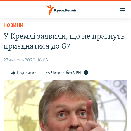
Доступність
посилання
Перейти
НОВИНИ
до
НОВИНИ
У Кремлі заявили, що не прагнуть
основного
ВОДА.КРИМ
матеріалу
приєднатися до G7
ВІДЕО ТА ФОТО
Перейти
до
27 липень 2020, 16:03
ПОЛІТИКА
основної
БЛОГИ
Поділитись
Читати без VPN
навігації
Перейти
ПОГЛЯД
до
ІНТЕРВ'Ю
пошуку
ВСЕ ЗА ДЕНЬ
СПЕЦПРОЕКТИ
ЯК ОБІЙТИ БЛОКУВАННЯ
ДЕПОРТАЦІЯ