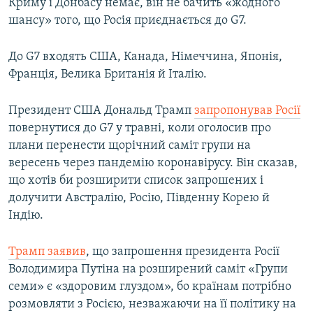
Криму і Донбасу немає, він не бачить «жодного
шансу» того, що Росія приєднається до G7.
До G7 входять США, Канада, Німеччина, Японія,
Франція, Велика Британія й Італію.
Президент США Дональд Трамп
запропонував Росії
повернутися до G7 у травні, коли оголосив про
плани перенести щорічний саміт групи на
вересень через пандемію коронавірусу. Він сказав,
що хотів би розширити список запрошених і
долучити Австралію, Росію, Південну Корею й
Індію.
Трамп заявив
, що запрошення президента Росії
Володимира Путіна на розширений саміт «Групи
семи» є «здоровим глуздом», бо країнам потрібно
розмовляти з Росією, незважаючи на її політику на