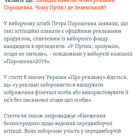
Читайте ще:
Скандал навколо нової реклами
Порошенка. Чому Путін і де Зеленський?
У виборчому штабі Петра Порошенка заявили, що
такі агітаційні плакати є офіційним рекламним
продуктом, сплаченим із виборчого фонду
кандидата в президенти. «У Путіна, зрозуміло,
згоди не питали», – повідомили у виборчій кампанії
«Порошенко2019».
У статті 8 закону України «Про рекламу» йдеться,
що «у рекламі забороняється вміщувати
зображення фізичної особи або використовувати її
ім’я без письмової згоди цієї особи».
Стаття 64 також запроваджує обмеження
безпосередньо щодо ведення передвиборчої
агітації. Вона забороняє участь у передвиборчій