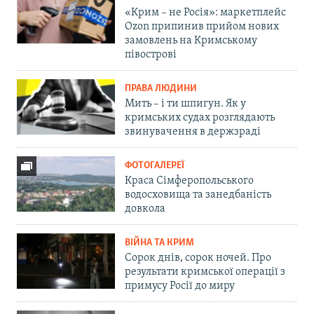
«Крим – не Росія»: маркетплейс
Ozon припинив прийом нових
замовлень на Кримському
півострові
ПРАВА ЛЮДИНИ
Мить – і ти шпигун. Як у
кримських судах розглядають
звинувачення в держзраді
ФОТОГАЛЕРЕЇ
Краса Сімферопольського
водосховища та занедбаність
довкола
ВІЙНА ТА КРИМ
Сорок днів, сорок ночей. Про
результати кримської операції з
примусу Росії до миру