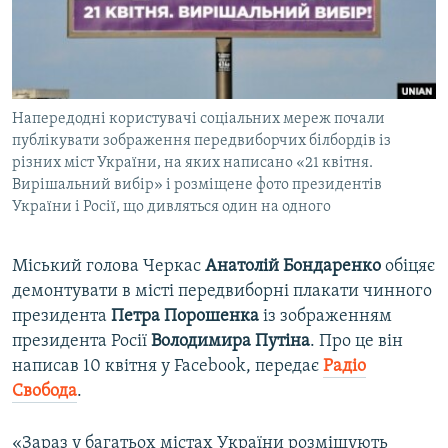
ВІДЕОУРОКИ «ELIFBE»
Русский
СВІДЧЕННЯ ОКУПАЦІЇ
Qırımtatar
УКРАЇНСЬКА ПРОБЛЕМА КРИМУ
Напередодні користувачі соціальних мереж почали
ДОЛУЧАЙСЯ!
ІНФОГРАФІКА
публікувати зображення передвиборчих білбордів із
різних міст України, на яких написано «21 квітня.
Вирішальний вибір» і розміщене фото президентів
України і Росії, що дивляться один на одного
Усі сайти RFE/RL
Міський голова Черкас
Анатолій
Бондаренко
обіцяє
демонтувати в місті передвиборні плакати чинного
президента
Петра
Порошенка
із зображенням
президента Росії
Володимира
Путіна
. Про це він
написав 10 квітня у Facebook, передає
Радіо
Свобода
.
«Зараз у багатьох містах України розміщують