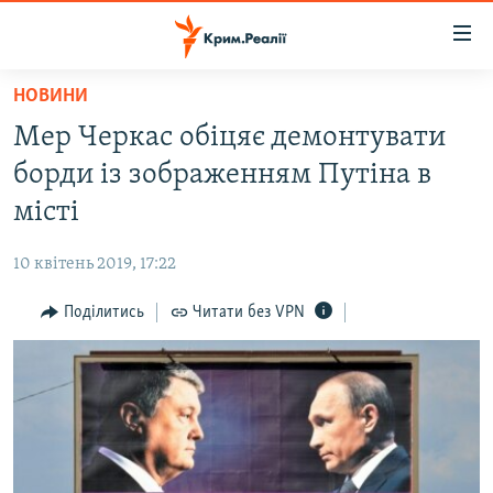
Доступність
посилання
Перейти
НОВИНИ
до
НОВИНИ
Мер Черкас обіцяє демонтувати
основного
ВОДА.КРИМ
матеріалу
борди із зображенням Путіна в
ВІДЕО ТА ФОТО
Перейти
місті
до
ПОЛІТИКА
основної
10 квітень 2019, 17:22
БЛОГИ
навігації
Перейти
Поділитись
Читати без VPN
ПОГЛЯД
до
ІНТЕРВ'Ю
пошуку
ВСЕ ЗА ДЕНЬ
СПЕЦПРОЕКТИ
ЯК ОБІЙТИ БЛОКУВАННЯ
ДЕПОРТАЦІЯ