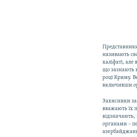
Представники 
називають св
халіфаті, але
що зазнають н
році Криму. В
включивши ор
Захисники за
вважають їх 
відзначають,
органами – пе
азербайджанц