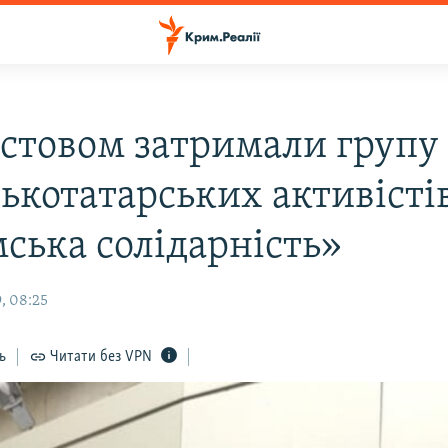
остовом затримали групу
ькотатарських активістів
ська солідарність»
, 08:25
ь
Читати без VPN