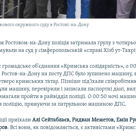
ькового окружного суду в Ростові-на-Дону
им Ростовом-на-Дону поліція затримала групу з чотир
ямували на суд у сімферопольській «справі Хізб ут-Тахрі
 громадське об'єднання «Кримська солідарність», о 00
і в Ростов-на-Дону на посту ДПС було зупинено машину, 
тверо кримських татар. Пізніше під'їхали співробітни
нули машину, перевірили і записали паспортні дані, в
магали пройти в райвідділ поліції. О 00:50 ночі маши
в поліцію, прямуючи за патрульною машиною ДПС.
ліції приїхали
Алі Сейтаблаєв, Ридван Меметов, Емін Ру
ров
. Всі вони, як повідомляється, є активістами «Кримс
.