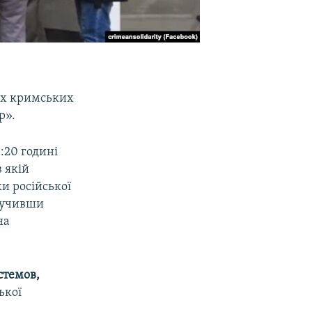
ьох кримських
р».
:20 годині
в якій
ки російської
илучивши
на
стемов,
ької