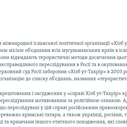
міжнародної ісламської політичної організації «Хізб 
оєю місією об'єднання всіх мусульманських країн в іс
 вони відкидають терористичні методи досягнення цьог
есправедливого переслідування в Росії та в окуповано
ерховний суд Росії заборонив «Хізб ут-Тахрір» в 2003 р
ганізацію до списку об'єднань, названих «терористи
арештованих і засуджених у «справі Хізб ут-Тахрір» 
переслідування мотивованим за релігійною ознакою. 
 що переслідувані у цій справі російськими правоохо
реважно кримські татари, а також українці, росіяни,
і та кримчани іншого етнічного походження, які спові