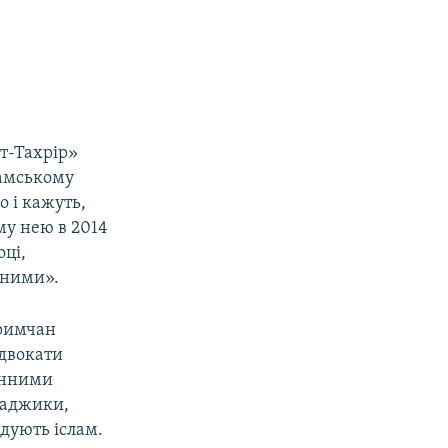
ут-Тахрір»
ламському
о і кажуть,
му нею в 2014
оці,
чними».
кримчан
Адвокати
ронними
 таджики,
дують іслам.