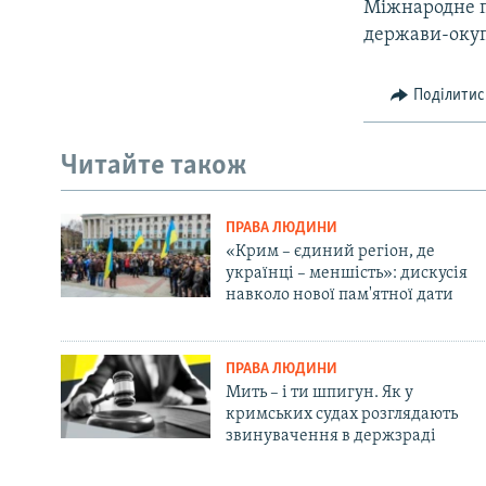
Міжнародне п
держави-окуп
Поділитис
Читайте також
ПРАВА ЛЮДИНИ
«Крим – єдиний регіон, де
українці – меншість»: дискусія
навколо нової пам'ятної дати
ПРАВА ЛЮДИНИ
Мить – і ти шпигун. Як у
кримських судах розглядають
звинувачення в держзраді