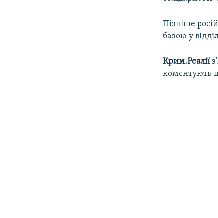
Пізніше росій
базою у відділ
Крим.Реалії
з
коментують ц