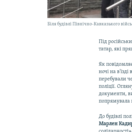
Біля будівлі Північно-Кавказького війс
Під російськ
татар, які пр
Як повідомляє
ночі на в'їзд
перебували че
поліції. Огля
документи, ви
попрямувала 
До будівлі по
Марлен Кади
солідарності»