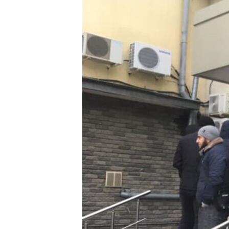
ВІДЕОУРОКИ «ELIFBE»
СВІДЧЕННЯ ОКУПАЦІЇ
УКРАЇНСЬКА ПРОБЛЕМА КРИМУ
ІНФОГРАФІКА