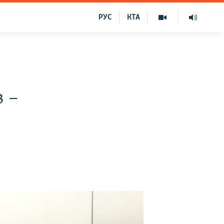
РУС
КТА
 –