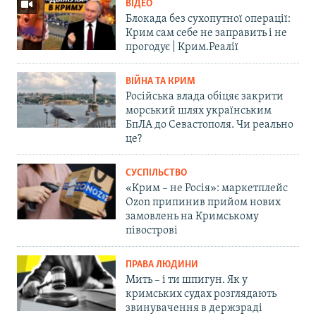
ВІДЕО
Блокада без сухопутної операції:
Крим сам себе не заправить і не
прогодує | Крим.Реалії
ВІЙНА ТА КРИМ
Російська влада обіцяє закрити
морський шлях українським
БпЛА до Севастополя. Чи реально
це?
СУСПІЛЬСТВО
«Крим – не Росія»: маркетплейс
Ozon припинив прийом нових
замовлень на Кримському
півострові
ПРАВА ЛЮДИНИ
Мить – і ти шпигун. Як у
кримських судах розглядають
звинувачення в держзраді