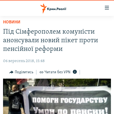
Доступність
посилання
Перейти
НОВИНИ
до
НОВИНИ
Під Сімферополем комуністи
основного
ВОДА.КРИМ
матеріалу
анонсували новий пікет проти
ВІДЕО ТА ФОТО
Перейти
пенсійної реформи
до
ПОЛІТИКА
основної
06 вересень 2018, 15:48
БЛОГИ
навігації
Перейти
Поділитись
Читати без VPN
ПОГЛЯД
до
ІНТЕРВ'Ю
пошуку
ВСЕ ЗА ДЕНЬ
СПЕЦПРОЕКТИ
ЯК ОБІЙТИ БЛОКУВАННЯ
ДЕПОРТАЦІЯ