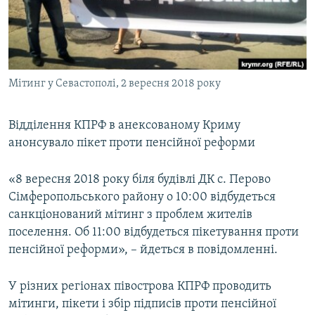
ВІДЕОУРОКИ «ELIFBE»
Русский
СВІДЧЕННЯ ОКУПАЦІЇ
Qırımtatar
УКРАЇНСЬКА ПРОБЛЕМА КРИМУ
Мітинг у Севастополі, 2 вересня 2018 року
ДОЛУЧАЙСЯ!
ІНФОГРАФІКА
Відділення КПРФ в анексованому Криму
анонсувало пікет проти пенсійної реформи
Усі сайти RFE/RL
«8 вересня 2018 року біля будівлі ДК с. Перово
Сімферопольського району о 10:00 відбудеться
санкціонований мітинг з проблем жителів
поселення. Об 11:00 відбудеться пікетування проти
пенсійної реформи», – йдеться в повідомленні.
У різних регіонах півострова КПРФ проводить
мітинги, пікети і збір підписів проти пенсійної