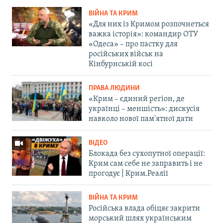
ВІЙНА ТА КРИМ
«Для них із Кримом розпочнеться
важка історія»: командир ОТУ
«Одеса» – про пастку для
російських військ на
Кінбурнській косі
ПРАВА ЛЮДИНИ
«Крим – єдиний регіон, де
українці – меншість»: дискусія
навколо нової пам'ятної дати
ВІДЕО
Блокада без сухопутної операції:
Крим сам себе не заправить і не
прогодує | Крим.Реалії
ВІЙНА ТА КРИМ
Російська влада обіцяє закрити
морський шлях українським