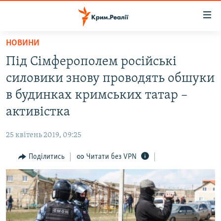
Доступність
посилання
Перейти
НОВИНИ
до
НОВИНИ
Під Сімферополем російські
основного
ВОДА.КРИМ
матеріалу
силовики знову проводять обшуки
ВІДЕО ТА ФОТО
Перейти
в будинках кримських татар –
до
ПОЛІТИКА
активістка
основної
БЛОГИ
навігації
25 квітень 2019, 09:25
Перейти
ПОГЛЯД
до
Поділитись
Читати без VPN
ІНТЕРВ'Ю
пошуку
ВСЕ ЗА ДЕНЬ
СПЕЦПРОЕКТИ
ЯК ОБІЙТИ БЛОКУВАННЯ
ДЕПОРТАЦІЯ