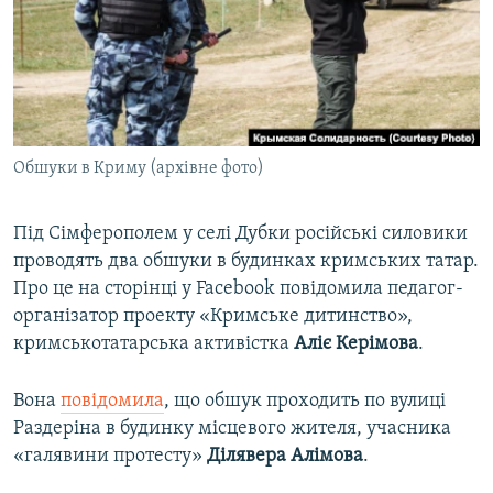
ВІДЕОУРОКИ «ELIFBE»
Русский
СВІДЧЕННЯ ОКУПАЦІЇ
Qırımtatar
УКРАЇНСЬКА ПРОБЛЕМА КРИМУ
ДОЛУЧАЙСЯ!
ІНФОГРАФІКА
Обшуки в Криму (архівне фото)
Під Сімферополем у селі Дубки російські силовики
Усі сайти RFE/RL
проводять два обшуки в будинках кримських татар.
Про це на сторінці у Facebook повідомила педагог-
організатор проекту «Кримське дитинство»,
кримськотатарська активістка
Аліє Керімова
.
Вона
повідомила
, що обшук проходить по вулиці
Раздеріна в будинку місцевого жителя, учасника
«галявини протесту»
Ділявера Алімова
.