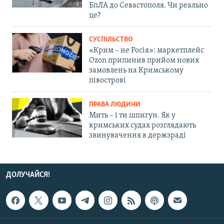
БпЛА до Севастополя. Чи реально
це?
СУСПІЛЬСТВО
«Крим – не Росія»: маркетплейс
Ozon припинив прийом нових
замовлень на Кримському
півострові
ПРАВА ЛЮДИНИ
Мить – і ти шпигун. Як у
кримських судах розглядають
звинувачення в держзраді
ДОЛУЧАЙСЯ!