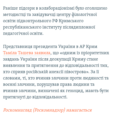
Раніше підозри в колабораціонізмі було оголошено
методистці та завідувачці центру філологічної
освіти підконтрольного РФ Кримського
республіканського інституту післядипломної
педагогічної освіти.
Представниця президента України в АР Крим
Таміла Ташева заявила
, що «одним із пріоритетних
завдань України після деокупації Криму стане
виявлення та притягнення до відповідальності тих,
хто сприяв російській анексії півострова». За її
словами, ті, хто вчиняв злочини проти людяності та
воєнні злочини, порушував права людини та
вчиняв злочини, визначені як геноцид, мають бути
притягнуті до відповідальності.
Роскомнагляд (Роскомнадзор) намагається