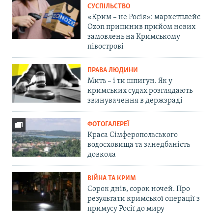
СУСПІЛЬСТВО
«Крим – не Росія»: маркетплейс
Ozon припинив прийом нових
замовлень на Кримському
півострові
ПРАВА ЛЮДИНИ
Мить – і ти шпигун. Як у
кримських судах розглядають
звинувачення в держзраді
ФОТОГАЛЕРЕЇ
Краса Сімферопольського
водосховища та занедбаність
довкола
ВІЙНА ТА КРИМ
Сорок днів, сорок ночей. Про
результати кримської операції з
примусу Росії до миру