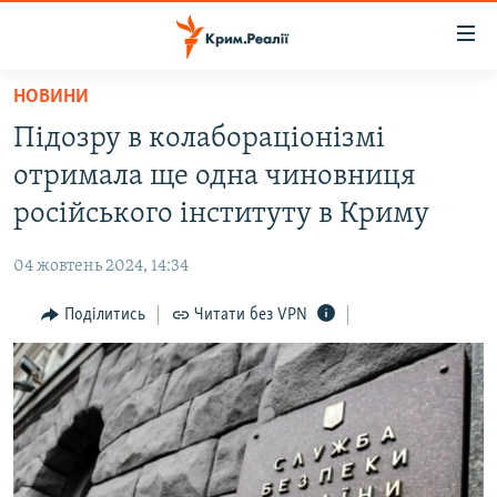
Доступність
посилання
Перейти
НОВИНИ
до
НОВИНИ
Підозру в колабораціонізмі
основного
ВОДА.КРИМ
матеріалу
отримала ще одна чиновниця
ВІДЕО ТА ФОТО
Перейти
російського інституту в Криму
до
ПОЛІТИКА
основної
04 жовтень 2024, 14:34
БЛОГИ
навігації
Перейти
Поділитись
Читати без VPN
ПОГЛЯД
до
ІНТЕРВ'Ю
пошуку
ВСЕ ЗА ДЕНЬ
СПЕЦПРОЕКТИ
ЯК ОБІЙТИ БЛОКУВАННЯ
ДЕПОРТАЦІЯ