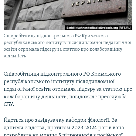
ВІДЕОУРОКИ «ELIFBE»
Русский
СВІДЧЕННЯ ОКУПАЦІЇ
Qırımtatar
УКРАЇНСЬКА ПРОБЛЕМА КРИМУ
Співробітниця підконтрольного РФ Кримського
ДОЛУЧАЙСЯ!
ІНФОГРАФІКА
республіканського інституту післядипломної педагогічної
освіти отримала підозру за статтею про колабораційну
діяльність
Усі сайти RFE/RL
Співробітниця підконтрольного РФ Кримського
республіканського інституту післядипломної
педагогічної освіти отримала підозру за статтею про
колабораційну діяльність, повідомляє пресслужба
СБУ.
Йдеться про завідувачку кафедри філології. За
даними слідства, протягом 2023-2024 років вона
розробляла не менше 5 підручників з російської