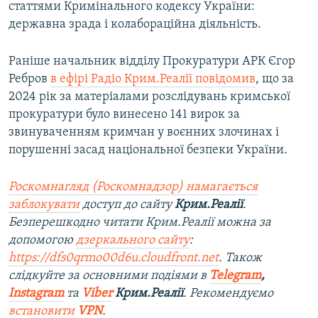
статтями Кримінального кодексу України:
державна зрада і колабораційна діяльність.
Раніше начальник відділу Прокуратури АРК Єгор
Ребров
в ефірі Радіо Крим.Реалії повідомив
, що за
2024 рік за матеріалами розслідувань кримської
прокуратури було винесено 141 вирок за
звинуваченням кримчан у воєнних злочинах і
порушенні засад національної безпеки України.
Роскомнагляд (Роскомнадзор) намагається
заблокувати
доступ до сайту
Крим.Реалії
.
Безперешкодно читати Крим.Реалії можна за
допомогою
дзеркального сайту
:
https://dfs0qrmo00d6u.cloudfront.net
. Також
слідкуйте за основними подіями в
Telegram
,
Instagram
та
Viber
Крим.Реалії
. Рекомендуємо
встановити
VPN
.