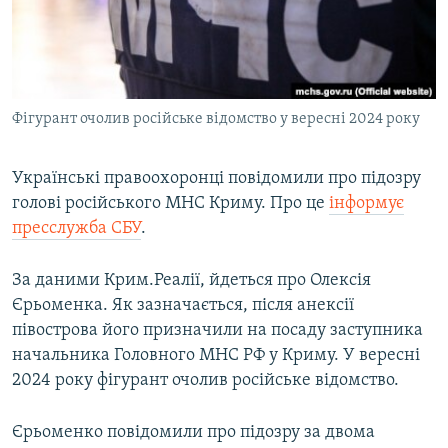
ВІДЕОУРОКИ «ELIFBE»
Русский
СВІДЧЕННЯ ОКУПАЦІЇ
Qırımtatar
УКРАЇНСЬКА ПРОБЛЕМА КРИМУ
Фігурант очолив російське відомство у вересні 2024 року
ДОЛУЧАЙСЯ!
ІНФОГРАФІКА
Українські правоохоронці повідомили про підозру
голові російського МНС Криму. Про це
інформує
Усі сайти RFE/RL
пресслужба СБУ
.
За даними Крим.Реалії, йдеться про Олексія
Єрьоменка. Як зазначається, після анексії
півострова його призначили на посаду заступника
начальника Головного МНС РФ у Криму. У вересні
2024 року фігурант очолив російське відомство.
Єрьоменко повідомили про підозру за двома