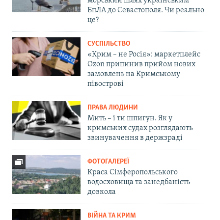
морський шлях українським
БпЛА до Севастополя. Чи реально
це?
СУСПІЛЬСТВО
«Крим – не Росія»: маркетплейс
Ozon припинив прийом нових
замовлень на Кримському
півострові
ПРАВА ЛЮДИНИ
Мить – і ти шпигун. Як у
кримських судах розглядають
звинувачення в держзраді
ФОТОГАЛЕРЕЇ
Краса Сімферопольського
водосховища та занедбаність
довкола
ВІЙНА ТА КРИМ