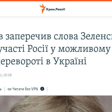
в заперечив слова Зеленс
участі Росії у можливому
еревороті в Україні
, 15:18
ь
Читати без VPN