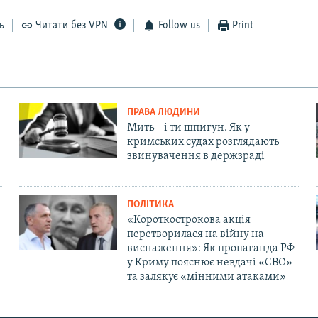
ь
Читати без VPN
Follow us
Print
ПРАВА ЛЮДИНИ
Мить – і ти шпигун. Як у
кримських судах розглядають
звинувачення в держзраді
ПОЛІТИКА
«Короткострокова акція
перетворилася на війну на
виснаження»: Як пропаганда РФ
у Криму пояснює невдачі «СВО»
та залякує «мінними атаками»