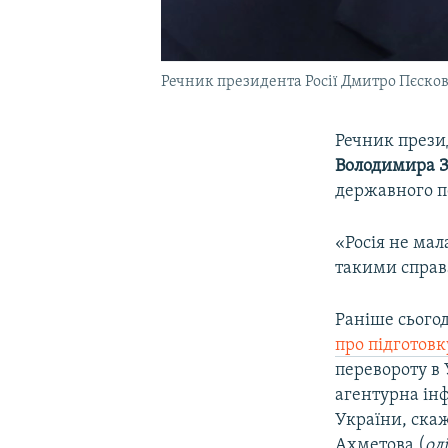
Речник президента Росії Дмитро Пєско
Речник прези
Володимира 
державного п
«Росія не мал
такими справ
Раніше сього
про підготовк
перевороту в 
агентурна інф
України, скаж
Ахметова (
ол