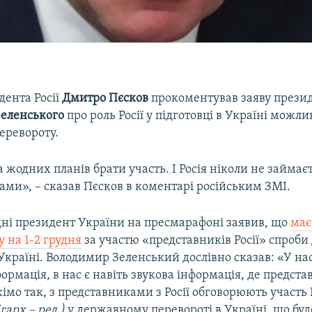
в
дента Росії
Дмитро Пєсков
прокоментував заяву прези
Зеленського
про роль Росії у підготовці в Україні можли
еревороту.
а жодних планів брати участь. І Росія ніколи не займаєт
ами», – сказав Пєсков в коментарі російським ЗМІ.
дні президент України на пресмарафоні заявив, що
має
у на 1-2 грудня
за участю «представників Росії» спроб
Україні. Володимир Зеленський дослівно сказав: «У нас
ормація, в нас є навіть звукова інформація, де предста
імо так, з представниками з Росії обговорюють участь 
ігарх – ред.)
у державному перевороті в Україні, що буд