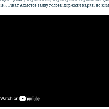
ів». Рінат Ахметов заяву голови держави наразі не ко