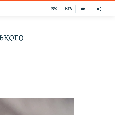
РУС
КТА
ького