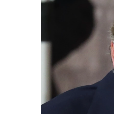
ВІДЕОУРОКИ «ELIFBE»
СВІДЧЕННЯ ОКУПАЦІЇ
УКРАЇНСЬКА ПРОБЛЕМА КРИМУ
ІНФОГРАФІКА