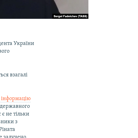
дента України
вого
ься взагалі
 інформацію
и державного
 є не тільки
вники з
Ріната
е залучено