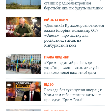
станцію радіоелектронної
боротьби: якими будуть наслідки
ВІЙНА ТА КРИМ
«Для них із Кримом розпочнеться
важка історія»: командир ОТУ
«Одеса» – про пастку для
російських військ на
Кінбурнській косі
ПРАВА ЛЮДИНИ
«Крим – єдиний регіон, де
українці – меншість»: дискусія
навколо нової пам'ятної дати
ВІДЕО
Блокада без сухопутної операції:
Крим сам себе не заправить і не
прогодує | Крим.Реалії