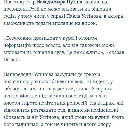
Прессекретар
Володимира
Путіна
заявив, що
президент Росії не може впливати на рішення
судів, у тому числі у справі Павла Устінова, в актора
є можливість подати апеляцію на вирок.
«Безумовно, президент у курсі і отримує
інформацію щодо всього, але він також не може
впливати на рішення суду. Це неможливо», – сказав
Пєсков.
Напередодні Устінова засудили до трьох з
половиною років позбавлення волі. Інцидент, у
зв’язку з яким він засуджений, стався 3 серпня в
центрі Москви під час акції опозиції за чесні
вибори і проти політичних репресій. На кадрах, які
відмовився розглядати суд, видно, як поліцейські
збивають із ніг Устінова, який стояв на вулиці, б’ють
його палицями, а той не чинить ніякого опору.