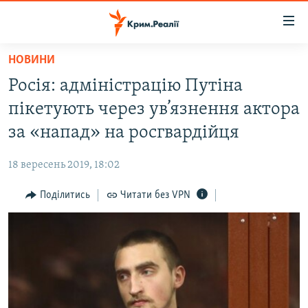
Доступність
посилання
Перейти
НОВИНИ
до
НОВИНИ
Росія: адміністрацію Путіна
основного
ВОДА.КРИМ
матеріалу
пікетують через ув’язнення актора
ВІДЕО ТА ФОТО
Перейти
за «напад» на росгвардійця
до
ПОЛІТИКА
основної
18 вересень 2019, 18:02
БЛОГИ
навігації
Перейти
Поділитись
Читати без VPN
ПОГЛЯД
до
ІНТЕРВ'Ю
пошуку
ВСЕ ЗА ДЕНЬ
СПЕЦПРОЕКТИ
ЯК ОБІЙТИ БЛОКУВАННЯ
ДЕПОРТАЦІЯ