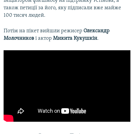
ініціатором флешмобу на підтримку Устінова, а
також петиції за його, яку підписали вже майже
100 тисяч людей.
Потім на пікет вийшли режисер
Олександр
Молочников
і актор
Микита
Кукушкін
.