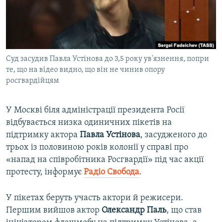
ВІДЕОУРОКИ «ELIFBE»
Русский
СВІДЧЕННЯ ОКУПАЦІЇ
Qırımtatar
УКРАЇНСЬКА ПРОБЛЕМА КРИМУ
Суд засудив Павла Устінова до 3,5 року ув'язнення, попри
ДОЛУЧАЙСЯ!
ІНФОГРАФІКА
те, що на відео видно, що він не чинив опору
росгвардійцям
Усі сайти RFE/RL
У Москві біля адміністрації президента Росії
відбувається низка одиничних пікетів на
підтримку актора
Павла
Устінова
, засудженого до
трьох із половиною років колонії у справі про
«напад на співробітника Росгвардії» під час акції
протесту, інформує
Радіо Свобода
.
У пікетах беруть участь актори й режисери.
Першим вийшов актор
Олександр
Паль
, що став