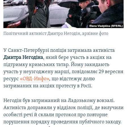
ВІДЕОУРОКИ «ELIFBE»
Русский
СВІДЧЕННЯ ОКУПАЦІЇ
Qırımtatar
УКРАЇНСЬКА ПРОБЛЕМА КРИМУ
Політичний активіст Дмитро Негодін, архівне фото
ДОЛУЧАЙСЯ!
ІНФОГРАФІКА
У Санкт-Петербурзі поліція затримала активіста
Дмитра Негодіна
, який бере участь в акціях на
Усі сайти RFE/RL
підтримку кримських татар. Йому закидають
участь у неузгоджену марші, повідомляє 29 вересня
ресурс
«ОВД-Инфо»
, що відстежує долю
затриманих на акціях протесту в Росії.
Негодін був затриманий на Ладозькому вокзалі.
Активіста доправили у відділок поліції, де вилучили
особисті речі й склали протокол про повторне
порушення порядку проведення публічного заходу.