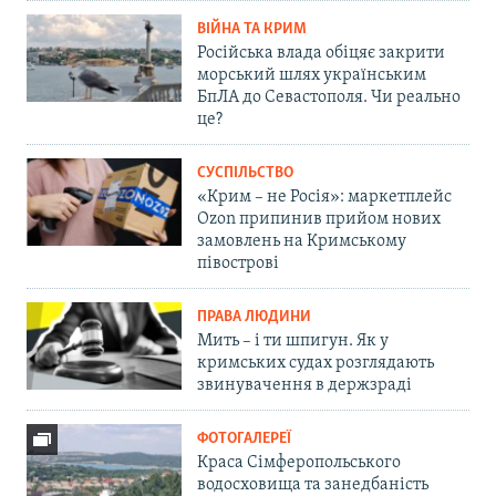
ВІЙНА ТА КРИМ
Російська влада обіцяє закрити
морський шлях українським
БпЛА до Севастополя. Чи реально
це?
СУСПІЛЬСТВО
«Крим – не Росія»: маркетплейс
Ozon припинив прийом нових
замовлень на Кримському
півострові
ПРАВА ЛЮДИНИ
Мить – і ти шпигун. Як у
кримських судах розглядають
звинувачення в держзраді
ФОТОГАЛЕРЕЇ
Краса Сімферопольського
водосховища та занедбаність