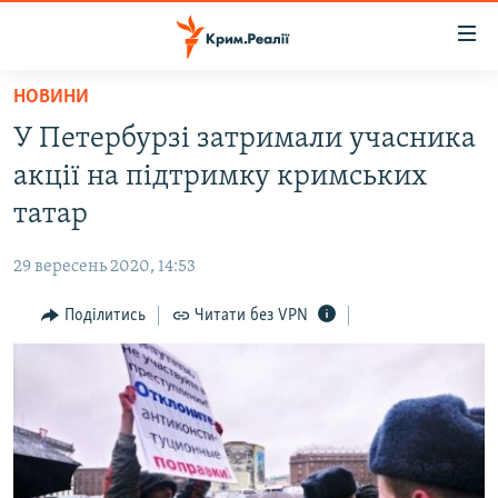
Доступність
посилання
Перейти
НОВИНИ
до
НОВИНИ
У Петербурзі затримали учасника
основного
ВОДА.КРИМ
матеріалу
акції на підтримку кримських
ВІДЕО ТА ФОТО
Перейти
татар
до
ПОЛІТИКА
основної
29 вересень 2020, 14:53
БЛОГИ
навігації
Перейти
Поділитись
Читати без VPN
ПОГЛЯД
до
ІНТЕРВ'Ю
пошуку
ВСЕ ЗА ДЕНЬ
СПЕЦПРОЕКТИ
ЯК ОБІЙТИ БЛОКУВАННЯ
ДЕПОРТАЦІЯ