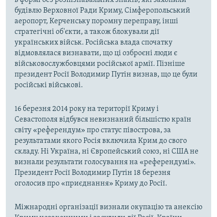
в формі без розпізнавальних знаків, які захопили
будівлю Верховної Ради Криму, Сімферопольський
аеропорт, Керченську поромну переправу, інші
стратегічні об'єкти, а також блокували дії
українських військ. Російська влада спочатку
відмовлялася визнавати, що ці озброєні люди є
військовослужбовцями російської армії. Пізніше
президент Росії Володимир Путін визнав, що це були
російські військові.
16 березня 2014 року на території Криму і
Севастополя відбувся невизнаний більшістю країн
світу «референдум» про статус півострова, за
результатами якого Росія включила Крим до свого
складу. Ні Україна, ні Європейський союз, ні США не
визнали результати голосування на «референдумі».
Президент Росії Володимир Путін 18 березня
оголосив про «приєднання» Криму до Росії.
Міжнародні організації визнали окупацію та анексію