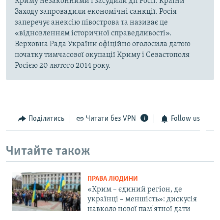
Криму незаконними і засудили дії Росії. Країни
Заходу запровадили економічні санкції. Росія
заперечує анексію півострова та називає це
«відновленням історичної справедливості».
Верховна Рада України офіційно оголосила датою
початку тимчасової окупації Криму і Севастополя
Росією 20 лютого 2014 року.
Поділитись
Читати без VPN
Follow us
Читайте також
ПРАВА ЛЮДИНИ
«Крим – єдиний регіон, де
українці – меншість»: дискусія
навколо нової пам'ятної дати