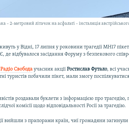
ака – 2-метровий літачок на асфальті – інсталяція австрійськ
 живуть у Відні, 17 липня у роковини трагедії MH17 пік
, де відбувалося засідання Форуму з безпекового співр
в
Радіо Свобода
учасник акції
Ростислав
Футало
, всі уча
отні туристів побачили пікет, мали змогу поспілкуватися
вістів роздавали буклети з інформацією про трагедію,
лідчої комісії щодо відповідальності Росії за трагедію.
ії вийшли з прапорами країн, чиї громадяни загинули