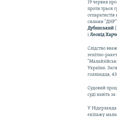
19 червня про
проти трьох г
сепаратистів 
силами "ДНР
Дубинський
(
і
Леонід
Харч
Слідство вваж
зенітно-ракет
"Малайзійськи
України. Заги
голландця, 43
Судовий проце
суді навіть з
У Нідерландах
екіпажу малай