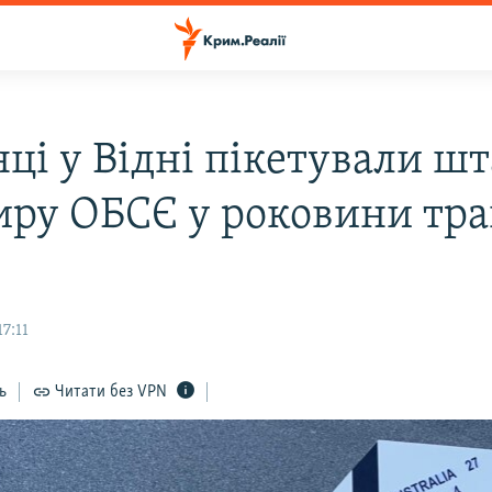
ці у Відні пікетували шт
иру ОБСЄ у роковини тра
7:11
ь
Читати без VPN