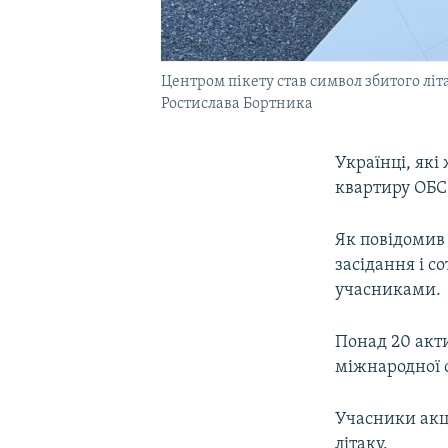
Центром пікету став символ збитого літ
Ростислава Бортника
Українці, які
квартиру ОБСЄ
Як повідоми
засідання і с
учасниками.
Понад 20 акти
міжнародної с
Учасники акц
літаку.