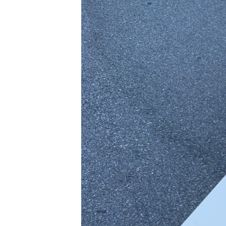
ВІДЕОУРОКИ «ELIFBE»
СВІДЧЕННЯ ОКУПАЦІЇ
УКРАЇНСЬКА ПРОБЛЕМА КРИМУ
ІНФОГРАФІКА