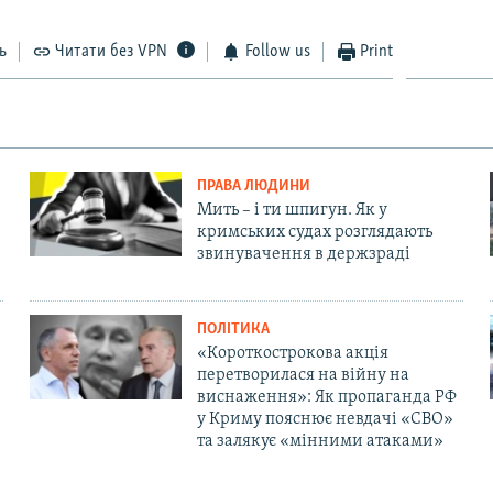
ь
Читати без VPN
Follow us
Print
ПРАВА ЛЮДИНИ
Мить – і ти шпигун. Як у
кримських судах розглядають
звинувачення в держзраді
ПОЛІТИКА
«Короткострокова акція
перетворилася на війну на
виснаження»: Як пропаганда РФ
у Криму пояснює невдачі «СВО»
та залякує «мінними атаками»