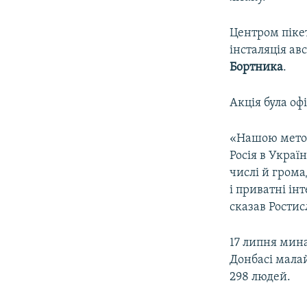
Центром пікет
інсталяція ав
Бортника
.
Акція була оф
«Нашою метою 
Росія в Украї
числі й грома
і приватні ін
сказав Ростис
17 липня мина
Донбасі малай
298 людей.