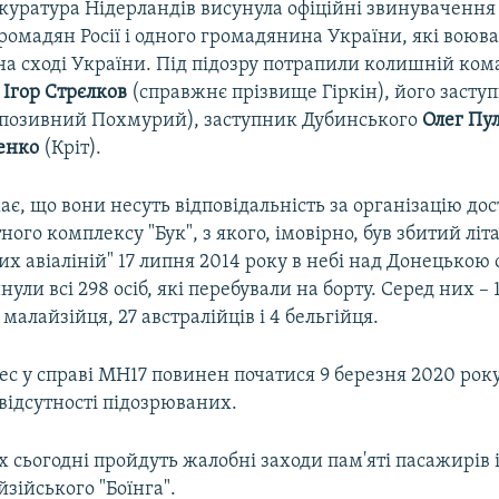
куратура Нідерландів висунула офіційні звинувачення 
ромадян Росії і одного громадянина України, які воюва
на сході України. Під підозру потрапили колишній ко
"
Ігор
Стрєлков
(справжнє прізвище Гіркін), його засту
позивний Похмурий), заступник Дубинського
Олег
Пул
енко
(Кріт).
ає, що вони несуть відповідальність за організацію до
ного комплексу "Бук", з якого, імовірно, був збитий літ
х авіаліній" 17 липня 2014 року в небі над Донецькою
нули всі 298 осіб, які перебували на борту. Серед них – 
 малайзійця, 27 австралійців і 4 бельгійця.
с у справі MH17 повинен початися 9 березня 2020 рок
а відсутності підозрюваних.
 сьогодні пройдуть жалобні заходи пам'яті пасажирів і
зійського "Боїнга".