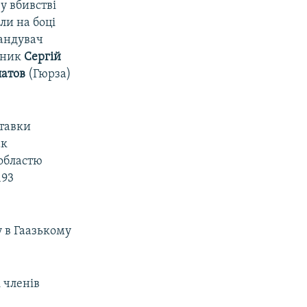
у вбивстві
ли на боці
мандувач
пник
Сергій
атов
(Гюрза)
ставки
ак
 областю
193
у в Гаазькому
 членів