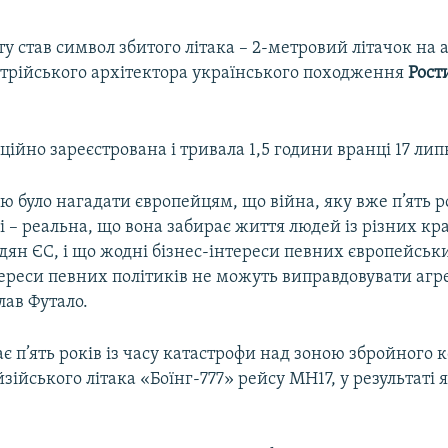
у став символ збитого літака – 2-метровий літачок на а
стрійського архітектора українського походження
Рост
іційно зареєстрована і тривала 1,5 години вранці 17 лип
було нагадати європейцям, що війна, яку вже п’ять р
ні – реальна, що вона забирає життя людей із різних кра
дян ЄС, і що жодні бізнес-інтереси певних європейськ
тереси певних політиків не можуть виправдовувати агре
лав Футало.
є п’ять років із часу катастрофи над зоною збройного 
зійського літака «Боїнг-777» рейсу MH17, у результаті 