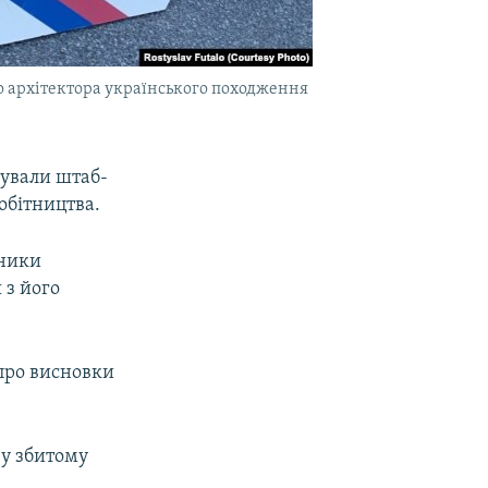
ого архітектора українського походження
етували штаб-
обітництва.
сники
 з його
 про висновки
 у збитому