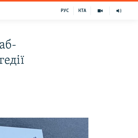
РУС
КТА
аб-
гедії