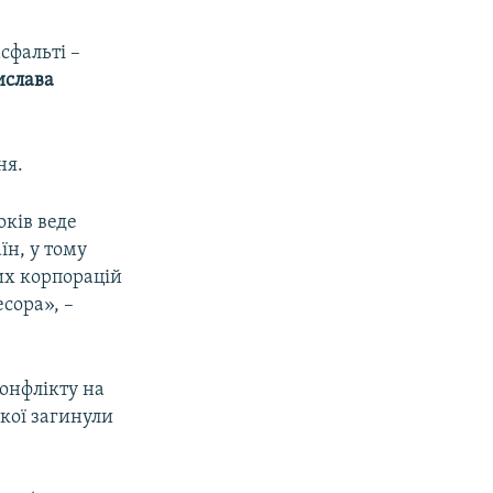
сфальті –
ислава
ня.
оків веде
їн, у тому
их корпорацій
сора», –
конфлікту на
якої загинули