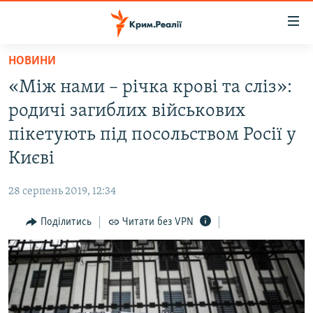
Доступність
посилання
Перейти
НОВИНИ
до
НОВИНИ
«Між нами – річка крові та сліз»:
основного
ВОДА.КРИМ
матеріалу
родичі загиблих військових
ВІДЕО ТА ФОТО
Перейти
пікетують під посольством Росії у
до
ПОЛІТИКА
Києві
основної
БЛОГИ
навігації
28 серпень 2019, 12:34
Перейти
ПОГЛЯД
до
Поділитись
Читати без VPN
ІНТЕРВ'Ю
пошуку
ВСЕ ЗА ДЕНЬ
СПЕЦПРОЕКТИ
ЯК ОБІЙТИ БЛОКУВАННЯ
ДЕПОРТАЦІЯ