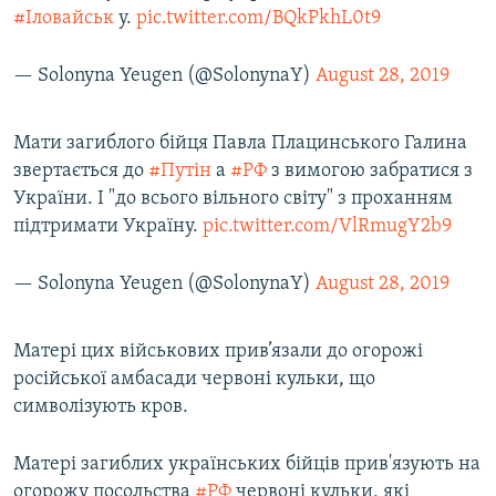
#Іловайськ
у.
pic.twitter.com/BQkPkhL0t9
— Solonyna Yeugen (@SolonynaY)
August 28, 2019
Мати загиблого бійця Павла Плацинського Галина
звертається до
#Путін
а
#РФ
з вимогою забратися з
України. І "до всього вільного світу" з проханням
підтримати Україну.
pic.twitter.com/VlRmugY2b9
— Solonyna Yeugen (@SolonynaY)
August 28, 2019
Матері цих військових прив’язали до огорожі
російської амбасади червоні кульки, що
символізують кров.
Матері загиблих українських бійців прив'язують на
огорожу посольства
#РФ
червоні кульки, які