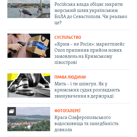
Російська влада обіцяє закрити
морський шлях українським
БпЛА до Севастополя. Чи реально
це?
СУСПІЛЬСТВО
«Крим – не Росія»: маркетплейс
Ozon припинив прийом нових
замовлень на Кримському
півострові
ПРАВА ЛЮДИНИ
Мить – і ти шпигун. Як у
кримських судах розглядають
звинувачення в держзраді
ФОТОГАЛЕРЕЇ
Краса Сімферопольського
водосховища та занедбаність
довкола