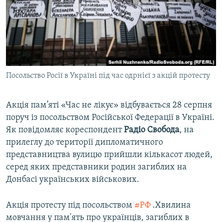
ВІДЕОУРОКИ «ELIFBE»
Русский
СВІДЧЕННЯ ОКУПАЦІЇ
Qırımtatar
УКРАЇНСЬКА ПРОБЛЕМА КРИМУ
ДОЛУЧАЙСЯ!
ІНФОГРАФІКА
Посольство Росії в Україні під час одрнієї з акцій протесту
Акція пам’яті «Час не лікує» відбувається 28 серпня
Усі сайти RFE/RL
поруч із посольством Російської Федерації в Україні.
Як повідомляє кореспондент
Радіо Свобода
, на
прилеглу до території дипломатичного
представництва вулицю прийшли кількасот людей,
серед яких представники родин загиблих на
Донбасі українських військових.
Акція протесту під посольством
#РФ
.Хвилина
мовчання у пам'ять про українців, загиблих в