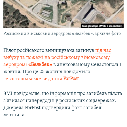
ВІДЕОУРОКИ «ELIFBE»
Русский
СВІДЧЕННЯ ОКУПАЦІЇ
Qırımtatar
УКРАЇНСЬКА ПРОБЛЕМА КРИМУ
Російський військовий аеродром «Бельбек», архівне фото
ДОЛУЧАЙСЯ!
ІНФОГРАФІКА
Пілот російського винищувача загинув
під час
вибуху та пожежі на російському військовому
Усі сайти RFE/RL
аеродромі
«Бельбек»
в анексованому Севастополі 1
жовтня. Про це 25 жовтня повідомило
севастопольське видання
ForPost
.
ЗМІ повідомляє, що інформація про загибель пілота
з'явилася напередодні у російських соцмережах.
Джерела ForPost підтвердили факт загибелі
льотчика.