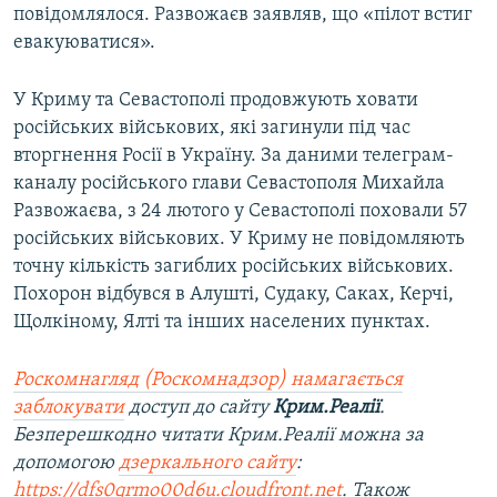
повідомлялося. Развожаєв заявляв, що «пілот встиг
евакуюватися».
У Криму та Севастополі продовжують ховати
російських військових, які загинули під час
вторгнення Росії в Україну. За даними телеграм-
каналу російського глави Севастополя Михайла
Развожаєва, з 24 лютого у Севастополі поховали 57
російських військових. У Криму не повідомляють
точну кількість загиблих російських військових.
Похорон відбувся в Алушті, Судаку, Саках, Керчі,
Щолкіному, Ялті та інших населених пунктах.
Роскомнагляд (Роскомнадзор) намагається
заблокувати
доступ до сайту
Крим.Реалії
.
Безперешкодно читати Крим.Реалії можна за
допомогою
дзеркального сайту
:
https://dfs0qrmo00d6u.cloudfront.net
. Також