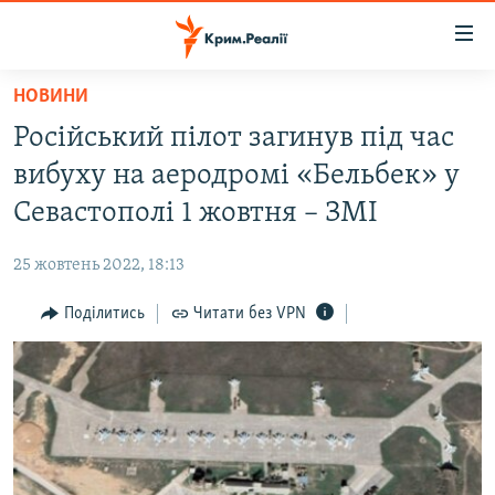
Доступність
посилання
Перейти
НОВИНИ
до
НОВИНИ
Російський пілот загинув під час
основного
ВОДА.КРИМ
матеріалу
вибуху на аеродромі «Бельбек» у
ВІДЕО ТА ФОТО
Перейти
Севастополі 1 жовтня – ЗМІ
до
ПОЛІТИКА
основної
25 жовтень 2022, 18:13
БЛОГИ
навігації
Перейти
Поділитись
Читати без VPN
ПОГЛЯД
до
ІНТЕРВ'Ю
пошуку
ВСЕ ЗА ДЕНЬ
СПЕЦПРОЕКТИ
ЯК ОБІЙТИ БЛОКУВАННЯ
ДЕПОРТАЦІЯ