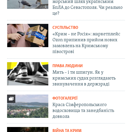
морський шлях українським
БпЛА до Севастополя. Чи реально
це?
СУСПІЛЬСТВО
«Крим – не Росія»: маркетплейс
Ozon припинив прийом нових
замовлень на Кримському
півострові
ПРАВА ЛЮДИНИ
Мить – і ти шпигун. Як у
кримських судах розглядають
звинувачення в держзраді
ФОТОГАЛЕРЕЇ
Краса Сімферопольського
водосховища та занедбаність
довкола
ВІЙНА ТА КРИМ