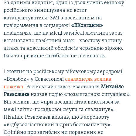
За даними видання, один із двох членів екіпажу
російського винищувача не встиг
катапультуватися. ЗМІ з посиланням на
повідомлення в соцмережі
«ВКонтакте»
повідомляє, що на місці загибелі льотчика зараз
встановлено пам'ятний знак – хвостову частину
літака та невеликий обеліск із червоною зіркою.
Ім'я та прізвище загиблого не називають.
1 жовтня на російському військовому аеродромі
«Бельбек» у Севастополі
спалахнула велика
пожежа
. Російський глава Севастополя
Михайло
Развожаєв
назвав подію «позаштатною ситуацією».
Він заявив, що «при посадці літак викотився за
межі злітно-посадкової смуги та спалахнув».
Пізніше Розвожаєв визнав, що в аеропорту
«відбувся частковий підрив боєкомплекту».
Офіційно про загиблих чи поранених не