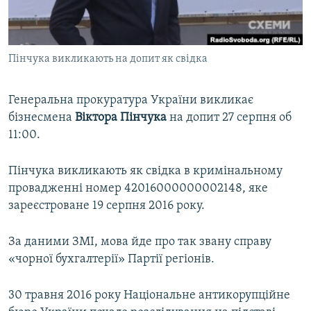
ВІДЕОУРОКИ «ELIFBE»
Русский
СВІДЧЕННЯ ОКУПАЦІЇ
Qırımtatar
Пінчука викликають на допит як свідка
УКРАЇНСЬКА ПРОБЛЕМА КРИМУ
ДОЛУЧАЙСЯ!
ІНФОГРАФІКА
Генеральна прокуратура України викликає
бізнесмена
Віктора Пінчука
на допит 27 серпня об
11:00.
Усі сайти RFE/RL
Пінчука викликають як свідка в кримінальному
провадженні номер 42016000000002148, яке
зареєстроване 19 серпня 2016 року.
За даними ЗМІ, мова йде про так звану справу
«чорної бухгалтерії» Партії регіонів.
30 травня 2016 року Національне антикорупційне