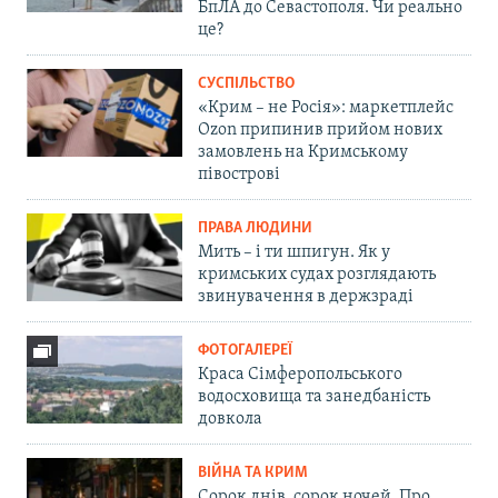
БпЛА до Севастополя. Чи реально
це?
СУСПІЛЬСТВО
«Крим – не Росія»: маркетплейс
Ozon припинив прийом нових
замовлень на Кримському
півострові
ПРАВА ЛЮДИНИ
Мить – і ти шпигун. Як у
кримських судах розглядають
звинувачення в держзраді
ФОТОГАЛЕРЕЇ
Краса Сімферопольського
водосховища та занедбаність
довкола
ВІЙНА ТА КРИМ
Сорок днів, сорок ночей. Про