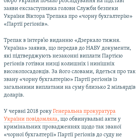
бюро України почало розслідування на підставі
заяви ексзаступника голови Служби безпеки
України Віктора Трепака про «чорну бухгалтерію»
«Партії регіонів».
Трепак в інтерв’ю виданню «Дзеркало тижня.
Україна» заявив, що передав до НАБУ документи,
які підтверджують незаконні виплати Партією
регіонів готівки низці колишніх і нинішніх
високопосадовців. За його словами, йдеться про так
звану «чорну бухгалтерію» Партії регіонів із
загальними виплатами на суму близько 2 мільярдів
доларів.
У червні 2018 року
Генеральна прокуратура
України повідомляла
, що обвинувальні акти у
кримінальних провадженнях щодо так званої
«чорної бухгалтерії» Партії регіонів до суду не