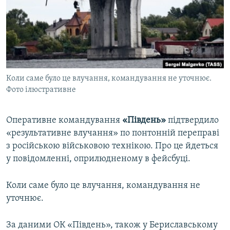
ВІДЕОУРОКИ «ELIFBE»
Русский
СВІДЧЕННЯ ОКУПАЦІЇ
Qırımtatar
УКРАЇНСЬКА ПРОБЛЕМА КРИМУ
ДОЛУЧАЙСЯ!
ІНФОГРАФІКА
Коли саме було це влучання, командування не уточнює.
Фото ілюстративне
Усі сайти RFE/RL
Оперативне командування
«Південь»
підтвердило
«результативне влучання» по понтонній переправі
з російською військовою технікою. Про це йдеться
у повідомленні, оприлюдненому в фейсбуці.
Коли саме було це влучання, командування не
уточнює.
За даними ОК «Південь», також у Бериславському