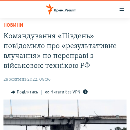
Доступність
посилання
Перейти
НОВИНИ
до
НОВИНИ
Командування «Південь»
основного
ВОДА.КРИМ
матеріалу
повідомило про «результативне
ВІДЕО ТА ФОТО
Перейти
влучання» по переправі з
до
ПОЛІТИКА
військовою технікою РФ
основної
БЛОГИ
навігації
28 жовтень 2022, 08:36
Перейти
ПОГЛЯД
до
Поділитись
Читати без VPN
ІНТЕРВ'Ю
пошуку
ВСЕ ЗА ДЕНЬ
СПЕЦПРОЕКТИ
ЯК ОБІЙТИ БЛОКУВАННЯ
ДЕПОРТАЦІЯ