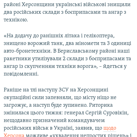
районі Херсонщини українські військові знищили
два російських склади з боєприпасами та ангар з
технікою.
«На додачу до ранішніх літака і гелікоптера,
знищено ворожий танк, два міномети та 3 одиниці
авто-бронетехніки. В Бериславському районі наші
ракетники утилізували 2 склади з боєприпасами та
ангар із скупченням техніки ворога», – йдеться у
повідомленні.
Раніше на тлі наступу ЗСУ на Херсонщині
окупаційні сили запевняли, що місту ніщо не
загрожує, а наступ буде зупинено. Риторика
змінилася цього тижня: генерал Сергій Суровікін,
нещодавно призначений командувачем
російських військ в Україні, заявив, що
щодо
Херсона
можливе «ухвалення непростих рішень» і