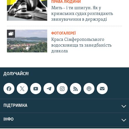
ПРАВА ЛЮДИНИ
Мить – і ти шпигун. Як у
кримських судах розглядають
звинувачення в держзраді
ФОТОГАЛЕРЕЇ
Краса Сімферопольського
водосховища та занедбаність
довкола
ДОЛУЧАЙСЯ!
ПІДТРИМКА
ІНФО